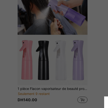
1 pièce Flacon vaporisateur de beauté propre, flacon vaporisateur fin, flacon vaporisateur continu de salon de beauté, flacon de complément de maquillage, flacon vaporisateur superfin - cheveux, nettoyage de la maison, salon, jardinage, beauté, plantes, soins de la peau, cheveux, nettoyage, soins du corps et autres flacons vaporisateurs continus, flacon vaporisateur superfin flacon vaporisateur continu
Seulement 9 restant
DH140.00