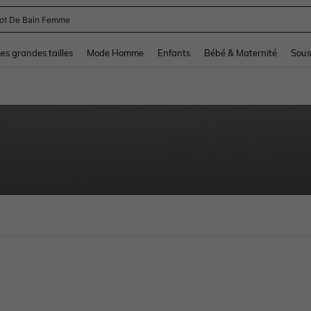
lot De Bain Femme
and down arrow keys to navigate search Dernière recherche and Rechercher et Tr
s grandes tailles
Mode Homme
Enfants
Bébé & Maternité
Sous