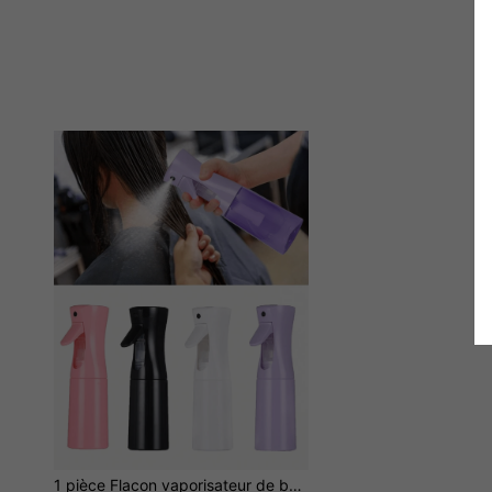
1 pièce Flacon vaporisateur de beauté propre, flacon vaporisateur fin, flacon vaporisateur continu de salon de beauté, flacon de complément de maquillage, flacon vaporisateur superfin - cheveux, nettoyage de la maison, salon, jardinage, beauté, plantes, soins de la peau, cheveux, nettoyage, soins du corps et autres flacons vaporisateurs continus, flacon vaporisateur superfin flacon vaporisateur continu