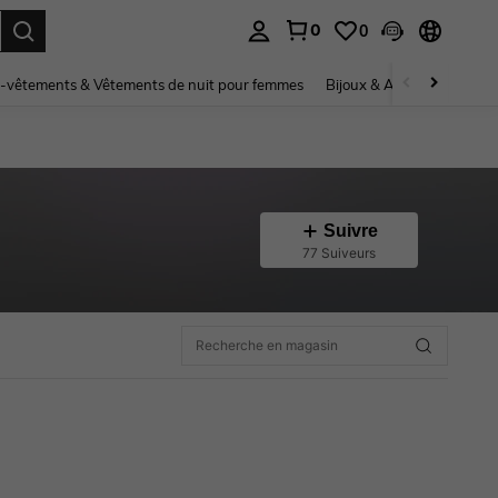
0
0
ouver. Press Enter to select.
-vêtements & Vêtements de nuit pour femmes
Bijoux & Accessoires pou
Suivre
77 Suiveurs