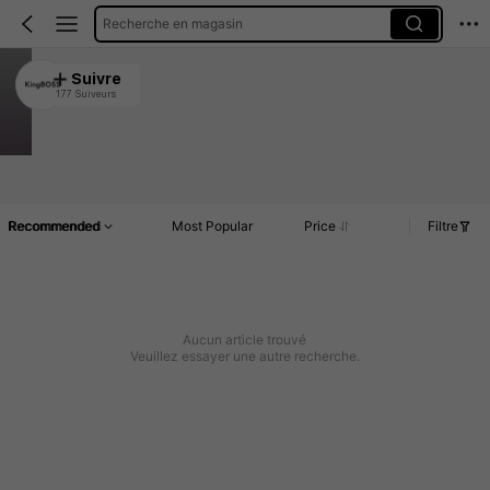
Recherche en magasin
KingBOSS
Suivre
177 Suiveurs
4.92
1.2K Rachat
Article(s)
Commentaires
Recommended
Most Popular
Price
Filtre
Aucun article trouvé
Veuillez essayer une autre recherche.