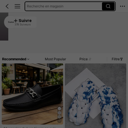
Recherche en magasin
Caston
Suivre
378 Suiveurs
4.91
7.1K Vendu récemment
1K Rachat
Article(s)
Promos
Commentaires
Recommended
Most Popular
Price
Filtre
17