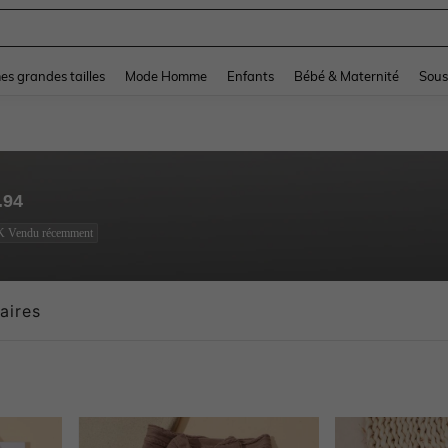
and down arrow keys to navigate search Dernière recherche and Rechercher et Tr
s grandes tailles
Mode Homme
Enfants
Bébé & Maternité
Sous
.94
K Vendu récemment
aires