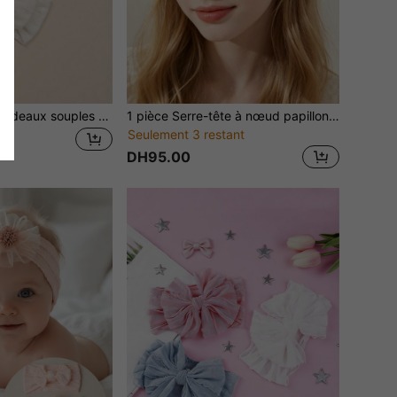
3/5 pièces Set Bandeaux souples en maille et dentelle pour bébés filles, avec nœud, convient pour une utilisation quotidienne au printemps (sans carte en papier incluse)
1 pièce Serre-tête à nœud papillon et fleur, accessoire de cheveux non dommageant, ornement de cheveux style princesse convenant pour un usage quotidien et festif
Seulement 3 restant
DH95.00