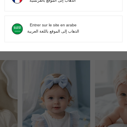
الذهاب إلى الموقع بالفرنسية
Entrer sur le site en arabe
الذهاب إلى الموقع باللغة العربية
3 pièces/set Bandeaux souples bleus avec nœuds et fleurs pour bébé fille, cadeau parfait pour les filles
4 pièces/set Bandeaux pour bébé fille, bandeaux élastiques en nylon avec nœud en dentelle, cadeau doux et mignon pour les filles
DH147.44
DH275.78