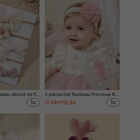
5 pièces/Set Bandeau décoré de fleurs et noeuds pour bébé fille, convient pour une utilisation quotidienne au printemps (carte en papier non incluse)
3 pièces/Set Bandeau Princesse Rose Mignon Doux Confortable Élastique avec Nœud et Grande Fleur pour Bébé Fille, Convient pour Usage Quotidien et Fêtes Mariage (Carte Non Incluse)
DH179.35