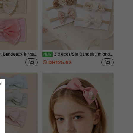
astiques de couleur unie pour nouveau-nés, accessoires pour cheveux de style princesse, cadeau pour bébé
3 pièces/Set Bandeau mignon pour bébé fille, Bandeau à nœud avec fleur et feuille tricotée, Convient pour le port quotidien et les fêtes (Carte en papier non incluse)
NEW
DH125.63