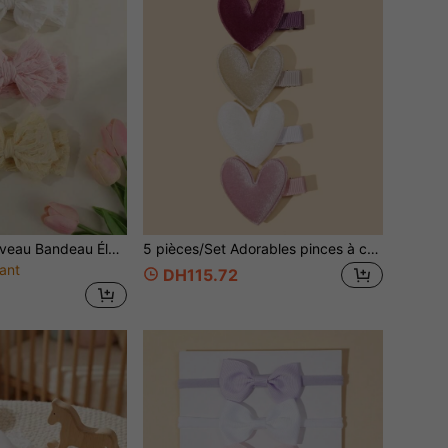
3 pièces/set Nouveau Bandeau Élastique Doux et Confortable avec Nœud Volant pour Bébé Filles, Convient pour une Utilisation Quotidienne
5 pièces/Set Adorables pinces à cheveux en forme de cœur en peluche pour filles, convenant à un usage quotidien (âge 2-14 ans), idées cadeaux Saint-Valentin
ant
DH115.72