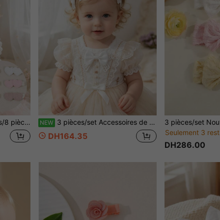
An, la Saint-Valentin, la rentrée scolaire et d'autres occasions.
3 pièces/set Accessoires de cheveux doux pour filles, 3 jolis nœuds fins, convient pour un usage quotidien et festif, cadeau parfait pour les filles
NEW
Seulement 3 rest
DH164.35
DH286.00