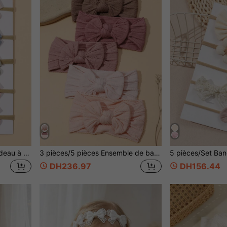
5 pièces/set Populaire bandeau à nœud papillon fin pour bébé traversant les frontières (à l'exclusion de la carte en papier) Amour Saint-Valentin
3 pièces/5 pièces Ensemble de bandeaux mignons pour bébé fille, bandeaux élastiques en nylon doux et confortables avec nœud pour un usage quotidien
DH236.97
DH156.44