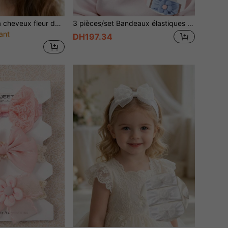
6 pièces Pinces à cheveux fleur de marguerite à la mode convenant pour un usage quotidien et de vacances Y2 (Carte non incluse, pour affichage uniquement)
3 pièces/set Bandeaux élastiques en nylon doux avec nœud en dentelle à 5 pétales, frais et doux pour bébés filles, convient pour un usage quotidien (à l'exclusion de la carte en papier, pour affichage uniquement)
ant
DH197.34