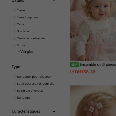
Détails
Fleurs
Nœud papillon
Perle
Broderie
Dentelle contrastée
Strass
Voir plus
Ensemble de 6 pièces/8 pièces de pinces à cheveux mignonnes en forme de cœur de princesse pour bébé, convient pour les photos, les mariages, les fêtes, le port quotidien, le Nouvel 
NEW
Type
DH158.35
Bandeaux pour cheveux
Set d'accessoires pour che
veux
Épingle à cheveux
Bandeau
Caractéristiques