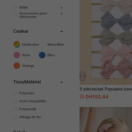
Bébé
Accessoires pour
vêtements
Couleur
Multicolore
Blanc/Blanche
Rose
Bleu
Orange
Tissu/matériel
Polyester
DH152.44
Acier inoxydable
Polyamide
Alliage de fer