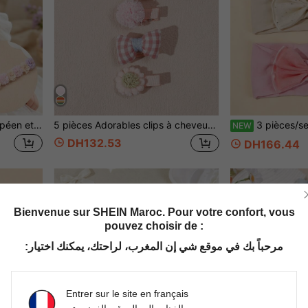
1 pièce Bandeau style européen et américain avec 9 jolies fleurs de rose pour bébés filles, convient pour un usage quotidien et les fêtes, cadeau parfait pour les filles
5 pièces Adorables clips à cheveux pour bébé en forme de fleur en tissu et de nœud papillon, Saint-Valentin
3 pièces/set Bandeaux à nœud en dentelle pour bébé fille, bandeaux él
NEW
DH132.53
DH166.44
Bienvenue sur SHEIN Maroc. Pour votre confort, vous
pouvez choisir de :
مرحباً بك في موقع شي إن المغرب، لراحتك، يمكنك اختيار:
Entrer sur le site en français