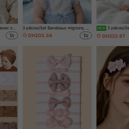
1 pièce Bandeau bébé fille avec nœud en dentelle, convient pour un usage quotidien et les jours fériés, cadeau parfait pour les filles
3 pièces/Set Bandeaux mignons, doux, confortables et élastiques de couleur bonbon avec nœud pour bébés filles, convenant pour le port quotidien, les mariages et les occasions
3 pièces/Set Bandeau à nœud en maille de nyl
NEW
DH203.34
DH222.97