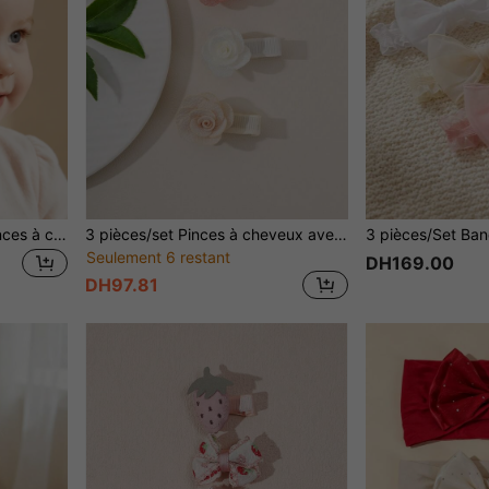
5 pièces/set Mignonnes pinces à cheveux en tricot avec fleurs pour bébés filles, sans dommage, convient pour les vacances et l'usage quotidien, cadeau parfait pour les filles
3 pièces/set Pinces à cheveux avec fleur de rose unique mignonne pour bébés filles, utilisation quotidienne sans dommage, cadeau parfait pour les filles
Seulement 6 restant
DH169.00
DH97.81