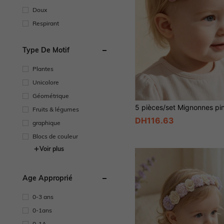
Doux
Respirant
Type De Motif
Plantes
Unicolore
Géométrique
Fruits & légumes
DH116.63
graphique
Blocs de couleur
Voir plus
Âge Approprié
0-3 ans
0-1ans
0-1A