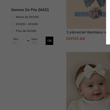
Gamme De Prix (MAD)
Moins de DH150
DH150 - DH200
Plus de DH200
DH151.44
Min:
Max:
OK