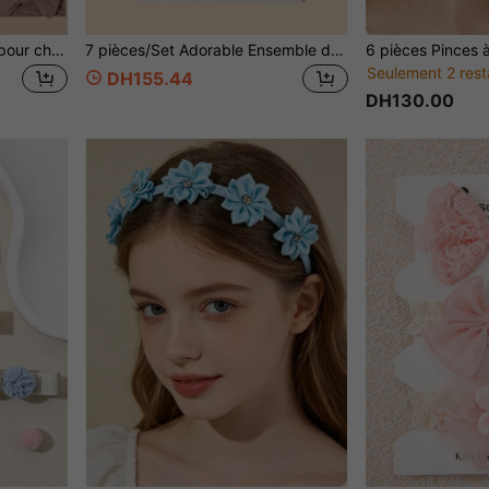
12 pièces/Set Accessoires pour cheveux de bébé fille, bandeaux en nylon avec nœuds mignons, convient pour un usage quotidien et les fêtes, cadeau parfait pour les filles
7 pièces/Set Adorable Ensemble de Serre-têtes Floraux en nœud pour Bébés Filles (Exclut la Carte en Papier)
Seulement 2 rest
DH155.44
DH130.00