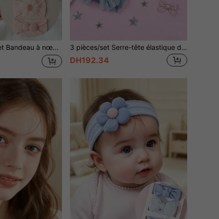
on pour bébé fille, convient pour un usage quotidien et les fêtes
3 pièces/set Serre-tête élastique doux avec nœud papillon pour bébés filles, confortable pour un usage quotidien
DH192.34