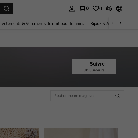
0
0
ouver. Press Enter to select.
-vêtements & Vêtements de nuit pour femmes
Bijoux & Accessoires pou
Suivre
3K Suiveurs