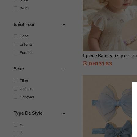
0-6M
Idéal Pour
Bébé
Enfants
Famille
DH131.63
Sexe
Filles
Unisexe
Garçons
Type De Style
A
B