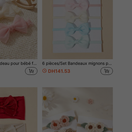
3 pièces/Set Bandeau pour bébé fille, Bandeau élastique en nylon non dommageant avec nœud en dentelle doux et mignon, Cadeau parfait pour les filles
6 pièces/Set Bandeaux mignons pour bébé fille, bandeaux à nœud couleur macaron, convenant pour un usage quotidien (carton non inclus)
DH141.53