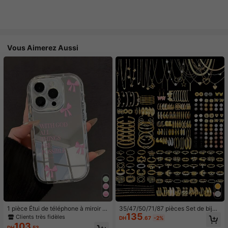
Vous Aimerez Aussi
1 pièce Étui de téléphone à miroir ro
35/47/50/71/87 pièces Set de bijou
135
se minimaliste, style fille avec motif
x style bohème, comprenant des bo
Clients très fidèles
DH
.67
-2%
nœud papillon, slogan religieux. Étu
ucles d'oreilles, colliers, bagues, br
103
DH
.53