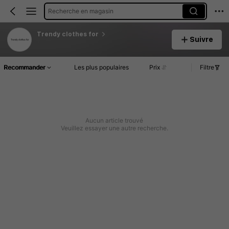
Recherche en magasin
Trendy clothes for
Suivre
Recommander
Les plus populaires
Prix
Filtre
Aucun article trouvé
Veuillez essayer une autre recherche.