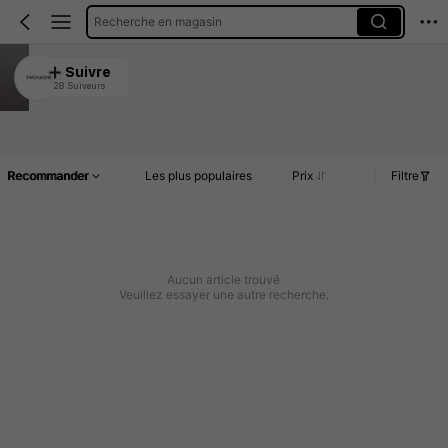
Recherche en magasin
YWCHAOHE
Suivre
28 Suiveurs
4.87
Article(s)
Commentaires
Recommander
Les plus populaires
Prix
Filtre
Aucun article trouvé
Veuillez essayer une autre recherche.