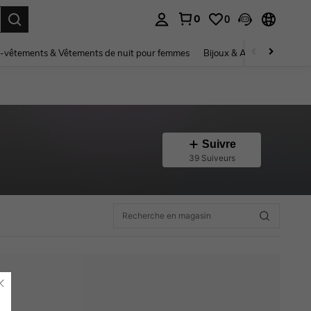
0
0
ouver. Press Enter to select.
-vêtements & Vêtements de nuit pour femmes
Bijoux & Accessoires pou
Suivre
39 Suiveurs