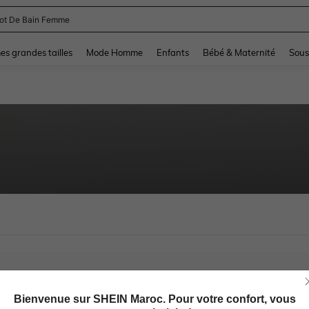
lot De Bain Femme
and down arrow keys to navigate search Dernière recherche and Rechercher et Tr
s grandes tailles
Mode Homme
Enfants
Bébé & Maternité
Sous
Bienvenue sur SHEIN Maroc. Pour votre confort, vous