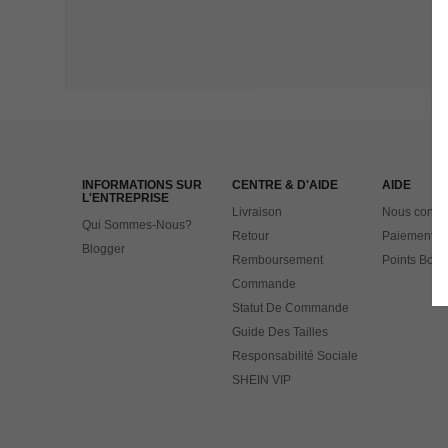
INFORMATIONS SUR
CENTRE & D'AIDE
AIDE
L'ENTREPRISE
Livraison
Nous contac
Qui Sommes-Nous?
Retour
Paiement
Blogger
Remboursement
Points Bonu
Commande
Statut De Commande
Guide Des Tailles
Responsabilité Sociale
SHEIN VIP