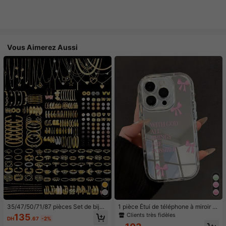
Vous Aimerez Aussi
35/47/50/71/87 pièces Set de bijou
1 pièce Étui de téléphone à miroir ro
x style bohème, comprenant des bo
se minimaliste, style fille avec motif
Clients très fidèles
135
DH
.67
-2%
ucles d'oreilles, colliers, bagues, br
nœud papillon, slogan religieux. Étu