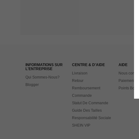
INFORMATIONS SUR
CENTRE & D'AIDE
AIDE
L'ENTREPRISE
Livraison
Nous contac
Qui Sommes-Nous?
Retour
Paiement
Blogger
Remboursement
Points Bonu
Commande
Statut De Commande
Guide Des Tailles
Responsabilité Sociale
SHEIN VIP