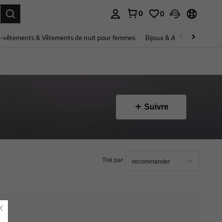
0
0
ouver. Press Enter to select.
-vêtements & Vêtements de nuit pour femmes
Bijoux & Accessoires pou
Suivre
Trié par