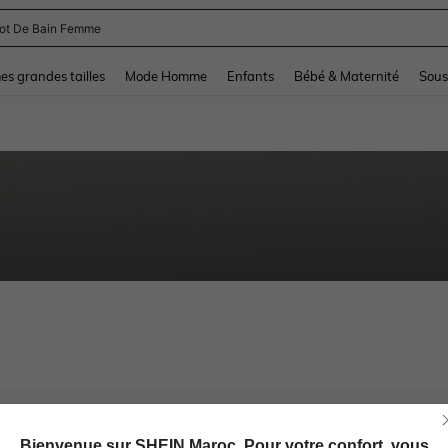
lot De Bain Femme
and down arrow keys to navigate search Dernière recherche and Rechercher et Tr
s grandes tailles
Mode Homme
Enfants
Bébé & Maternité
Sous
Bienvenue sur SHEIN Maroc. Pour votre confort, vous