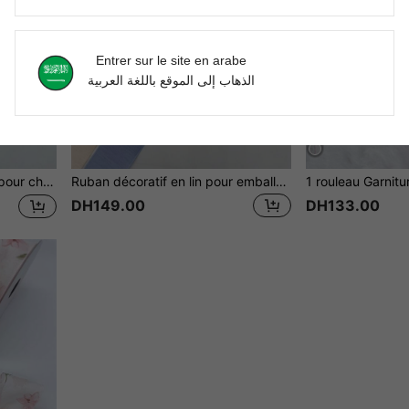
Entrer sur le site en arabe
الذهاب إلى الموقع باللغة العربية
r fleurs de chaussures, 10 yards/rouleau
Ruban décoratif en lin pour emballage cadeau, chaussure, fleur, chapeau, 3,8 cm de large, 10 mètres/rouleau
DH149.00
DH133.00