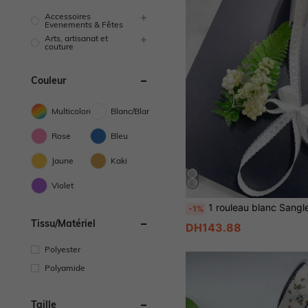
Accessoires
Evenements & Fêtes
Arts, artisanat et
couture
Couleur
Multicolore
Blanc/Blanche
Rose
Bleu
Jaune
Kaki
Violet
1 rouleau blanc Sangle DIY Dentelle pour oreiller de robe, 
-1%
Tissu/matériel
DH143.88
Polyester
Polyamide
Taille