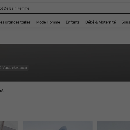
lot De Bain Femme
and down arrow keys to navigate search Dernière recherche and Rechercher et Tr
s grandes tailles
Mode Homme
Enfants
Bébé & Maternité
Sous
K Vendu récemment
es