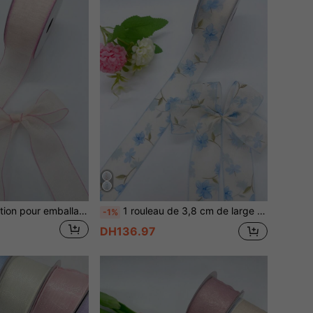
Ruban de décoration pour emballage cadeau, fleur de chaussure, chapeau en lin de 3,8 cm de large, 10 yards/rouleau
1 rouleau de 3,8 cm de large Ruban d'organza à imprimé floral, 10 yards/rouleau, emballage cadeau
-1%
DH136.97