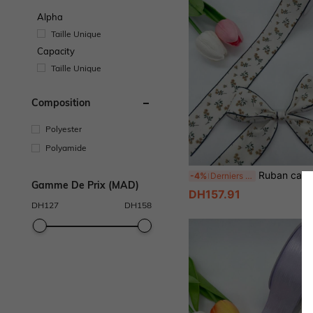
Alpha
Taille Unique
Capacity
Taille Unique
Composition
Polyester
Polyamide
Ruban cadeau en acétate imprimé floral marron 3,8 cm pour fleur de chau
-4%
Derniers 3 jours
Gamme De Prix (MAD)
DH157.91
DH
127
DH
158