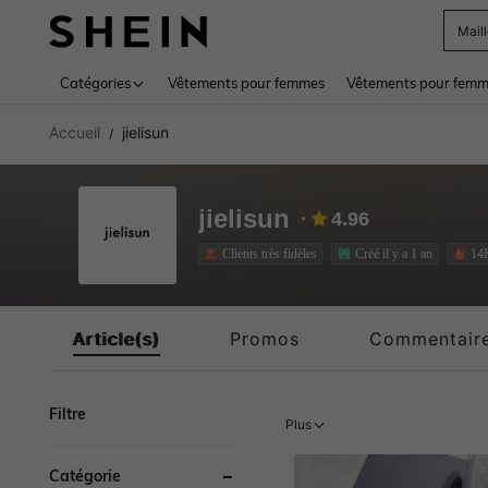
Mail
Use up 
Catégories
Vêtements pour femmes
Vêtements pour femme
Accueil
jielisun
/
jielisun
4.96
Clients très fidèles
Créé il y a 1 an
14
Article(s)
Promos
Commentair
Filtre
Plus
Catégorie