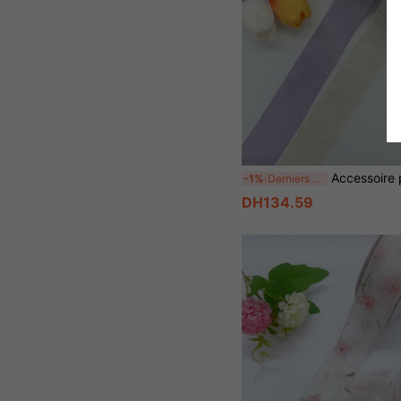
Accessoire pour cheveux en ruban ondulé 3,8 cm, ruban cadeau pou
-1%
Derniers 3 jours
DH134.59