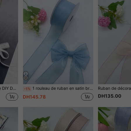
de nappe, de rideau
1 rouleau de ruban en satin brillant de 3,8 cm de largeur avec impression de fleur de lys et motif de nœud, 10 yards/rouleau
-1%
DH135.00
DH145.78