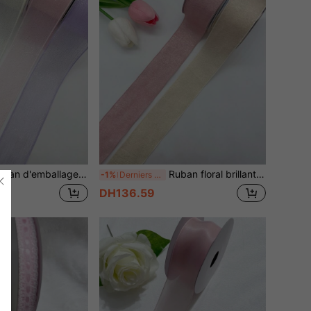
age 10 yards/rouleau en tulle froissé à petits pois blanc multicolore, 3,8", pour accessoires cheveux, chaussures et fleurs
Ruban floral brillant fait main pour accessoire de cheveux, 3,8 cm, 10 yards/rouleau
-1%
Derniers 3 jours
DH136.59