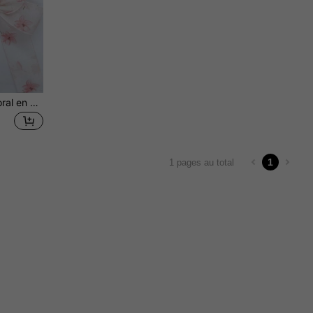
Ruban décoratif imprimé floral en organza Doli de 3,8 cm de large, 10 yards/rouleau, emballage cadeau pour la Saint-Valentin
1
1 pages au total