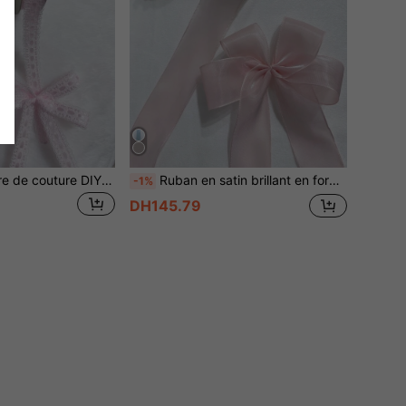
1 rouleau Garniture de couture DIY en dentelle
Ruban en satin brillant en forme de nœud de lys de 3,8 cm, 10 yards/rouleau, ruban pour emballage cadeau de fleurs, Saint-Valentin
-1%
DH145.79