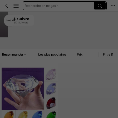
Recherche en magasin
lovely kp
Suivre
217 Suiveurs
4.88
286 Vendu récemment
139 Rachat
Article(s)
Commentaires
Recommander
Les plus populaires
Prix
Filtre