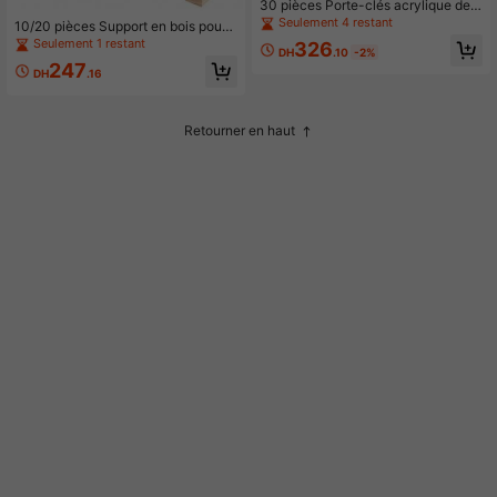
30 pièces Porte-clés acrylique de r
emise des diplômes, décoration de f
Seulement 4 restant
10/20 pièces Support en bois pour
ête de remise des diplômes, cadeau
cartes, présentoir en bois pour phot
Seulement 1 restant
326
DH
.10
-2%
os, étagère d'affichage pour décora
247
tion de mariage, réception, fête à la
DH
.16
maison
Retourner en haut