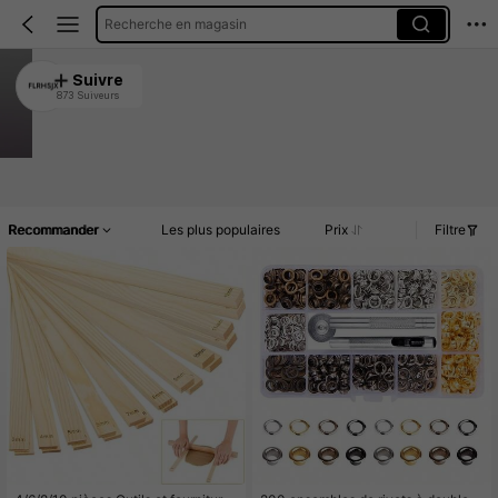
Recherche en magasin
FLRHSJX
Suivre
873 Suiveurs
4.91
Clients très fidèles
Créé il y a 1 an
14K Vendu récemment
Article(s)
Commentaires
Recommander
Les plus populaires
Prix
Filtre