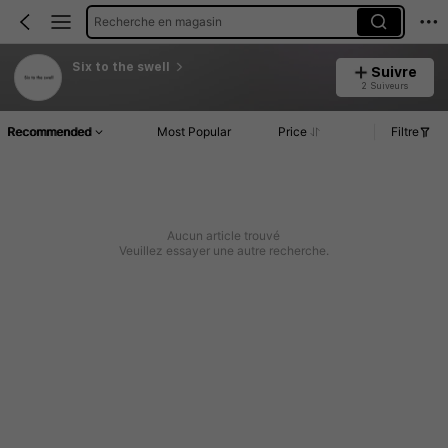
Recherche en magasin
Six to the swell
Suivre
2 Suiveurs
Recommended
Most Popular
Price
Filtre
Aucun article trouvé
Veuillez essayer une autre recherche.