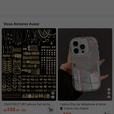
Vous Aimerez Aussi
35/47/50/71/87 pièces Set de bijou
1 pièce Étui de téléphone à miroir ro
x style bohème, comprenant des bo
se minimaliste, style fille avec motif
Clients très fidèles
135
DH
.67
-2%
ucles d'oreilles, colliers, bagues, br
nœud papillon, slogan religieux. Étu