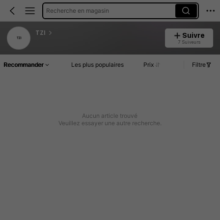
Recherche en magasin
TZI
Suivre
7 Suiveurs
Recommander
Les plus populaires
Prix
Filtre
Aucun article trouvé
Veuillez essayer une autre recherche.