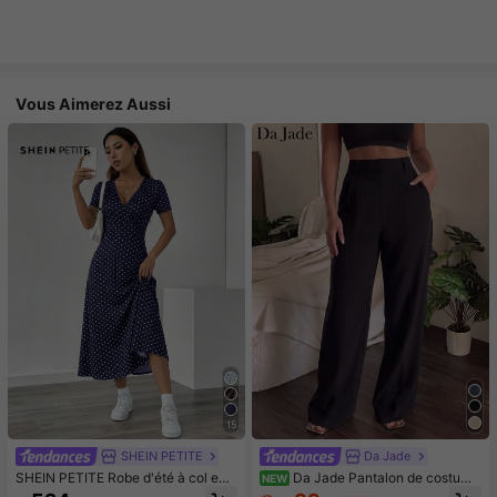
Vous Aimerez Aussi
15
SHEIN PETITE
Da Jade
SHEIN PETITE Robe d'été à col en
Da Jade Pantalon de costume
NEW
V avec imprimé floral aléatoire, man
élégant pour femme multicolore à t