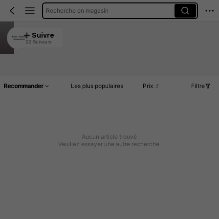
Recherche en magasin
Kindy Fashion Accessories
Suivre
92 Suiveurs
4.92
Article(s)
Commentaires
Recommander
Les plus populaires
Prix
Filtre
Aucun article trouvé
Veuillez essayer une autre recherche.