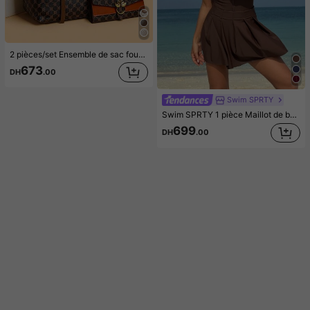
2 pièces/set Ensemble de sac fourre-tout et portefeuille à motif vintage, ensemble de sacs à main mode grande capacité pour femmes d'âge moyen
673
DH
.00
Swim SPRTY
Swim SPRTY 1 pièce Maillot de bain une pièce pour femme avec col blocs de couleurs et ourlet froncé, pour les vacances d'été à la plage
699
DH
.00