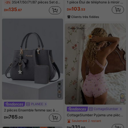
35/47/50/71/87 pièces Set de bijoux style bohème, comprenant des boucles d'oreilles, colliers, bagues, bracelets avec motifs cœur, torsadé, papillon, géométrique, vague. Ensemble d'accessoires polyvalents pour femmes, styles aléatoires
1 pièce Étui de téléphone à miroir rose minimaliste, style fille avec motif nœud papillon, slogan religieux. Étui de téléphone transparent et souple, compatible avec iPhone 11/12/13/14/15/16 Pro Max, étanche, antichoc, anti-rayures, cadeau d'anniversaire de printemps
-2%
103
135
DH
.53
DH
.67
Clients très fidèles
4
PLANEE
CottageSlumber
2 pièces Ensemble femme sac à main et porte-cartes de couleur unie, en PU, avec pendentif nœud, convient pour un usage quotidien casual, shopping, déplacements professionnels, école et autres occasions, portable, style casual classique et décontracté, adapté aux adolescentes, femmes, étudiantes, cols blancs, élèves, bureau, étudiants du primaire, etc.
CottageSlumber Pyjama une pièce pour femme, romantique et mignon, imprimé floral ditsy, rayures roses et dentelle, tenue d'intérieur et de nuit
765
DH
.00
Seulement 2 restant
331
DH
.00