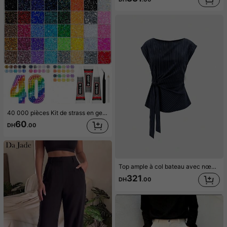
40 000 pièces Kit de strass en gelée, gemmes de résine multicolores à dos plat de 5 mm avec 3 pièces de colle B7000 de 10 ml pour l'art du diamant et l'artisanat
60
DH
.00
Top ample à col bateau avec nœud devant rayé pour femmes, été, esthétique
321
DH
.00