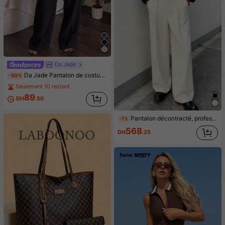
Da Jade
Da Jade Pantalon de costume élégant pour femme multicolore à taille haute plissé jambes larges, jambes droites drapées avec fermeture éclair cachée, pantalon de bureau affaires rendez-vous avec poches latérales
-50%
Seulement 10 restant
89
DH
.50
Pantalon décontracté, professionnel et formel pour hommes, pantalon de costume minimaliste et polyvalent à la mode
-1%
568
DH
.25