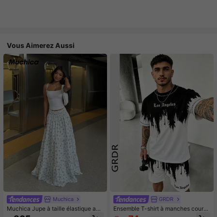
Vous Aimerez Aussi
Muchica
GRDR
Muchica Jupe à taille élastique ave
Ensemble T-shirt à manches courte
c volants et imprimé floral, décontra
s et short pour hommes GRDR avec