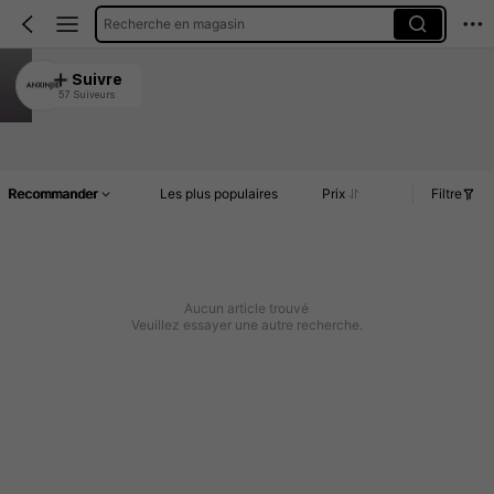
Recherche en magasin
ANXINJIE
Suivre
57 Suiveurs
4.88
Article(s)
Commentaires
Recommander
Les plus populaires
Prix
Filtre
Aucun article trouvé
Veuillez essayer une autre recherche.