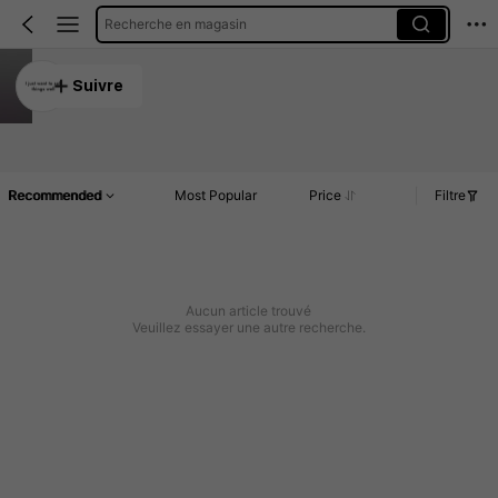
Recherche en magasin
I just want to sell things well
Suivre
4.85
Article(s)
Commentaires
Recommended
Most Popular
Price
Filtre
Aucun article trouvé
Veuillez essayer une autre recherche.