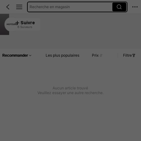
Recherche en magasin
MUYOURUI
Suivre
6 Suiveurs
5.00
Article(s)
Commentaires
Recommander
Les plus populaires
Prix
Filtre
Aucun article trouvé
Veuillez essayer une autre recherche.