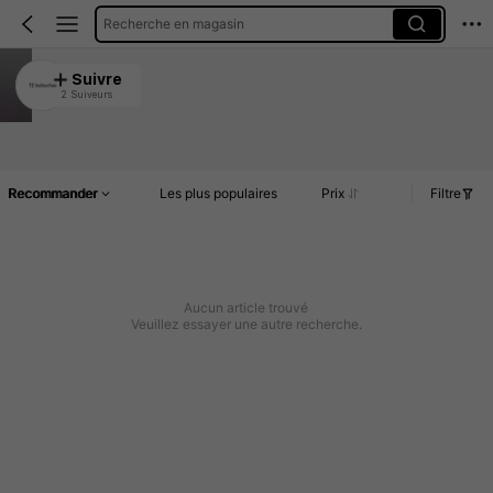
Recherche en magasin
TZ bubuchao
Suivre
2 Suiveurs
5.00
Article(s)
Commentaires
Recommander
Les plus populaires
Prix
Filtre
Aucun article trouvé
Veuillez essayer une autre recherche.