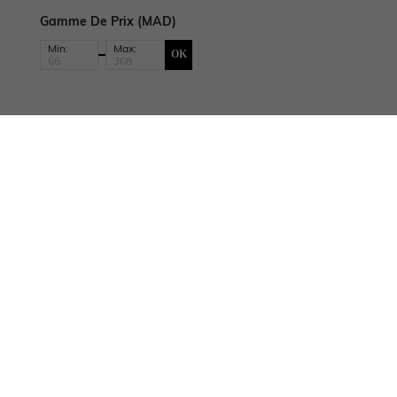
Gamme De Prix (MAD)
Min:
Max:
OK
INFORMATIONS SUR
CENTRE & D'AIDE
AIDE
L'ENTREPRISE
Livraison
Nous contac
Qui Sommes-Nous?
Retour
Paiement
Blogger
Remboursement
Points Bonu
Commande
Statut De Commande
Guide Des Tailles
Responsabilité Sociale
SHEIN VIP