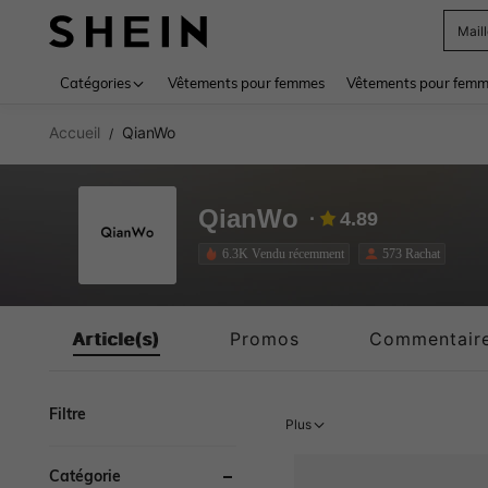
Mail
Use up 
Catégories
Vêtements pour femmes
Vêtements pour femme
Accueil
QianWo
/
QianWo
4.89
6.3K Vendu récemment
573 Rachat
Article(s)
Promos
Commentair
Filtre
Plus
Catégorie