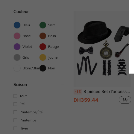
Couleur
Bleu
Vert
Rose
Brun
Violet
Rouge
Gris
Jaune
Blanc/Blanche
Noir
Saison
8 pièces Set d'accessoires rétro à couleur unie Great Gatsby pour hommes, set d'accessoires, costume de soirée d'Halloween, cosplay
-1%
Tout
DH359.44
Été
Printemps/Été
Printemps
Hiver