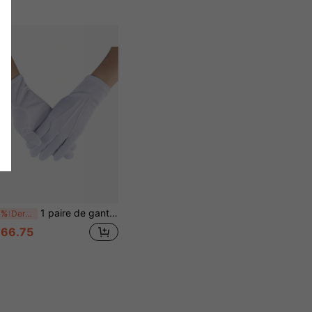
1 paire de gants en polyester de couleur unie, style de rue décontracté. Convient pour les mariages, le port quotidien, les représentations, toutes les saisons
5%
Derniers 3 jours
66.75