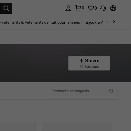
0
0
ouver. Press Enter to select.
-vêtements & Vêtements de nuit pour femmes
Bijoux & Accessoires pou
Suivre
92 Suiveurs