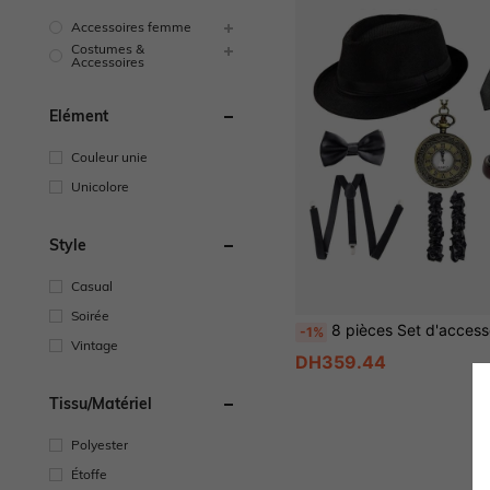
Accessoires femme
Costumes &
Accessoires
Élément
Couleur unie
Unicolore
Style
Casual
Soirée
8 pièces Set d'accessoires rétro à couleur unie Great Gatsby pour hommes, set d'accessoires, costu
-1%
Vintage
DH359.44
Tissu/matériel
Polyester
Étoffe