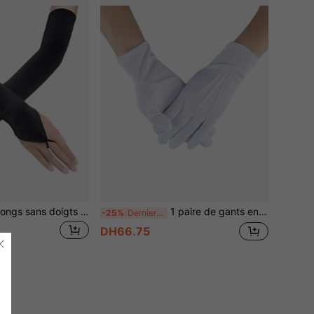
1 paire de gants longs sans doigts de style élégant de cour rétro de couleur unie, convenant pour les fêtes, les sorties en amoureux, les mariages, les anniversaires, les représentations, le cosplay et les événements du soir en été
1 paire de gants en polyester de couleur unie, style de rue décontracté. Convient pour les mariages, le port quotidien, les représentations, toutes les saisons
-25%
Derniers 3 jours
DH66.75