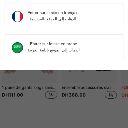
Entrer sur le site en français
الذهاب إلى الموقع بالفرنسية
Entrer sur le site en arabe
الذهاب إلى الموقع باللغة العربية
1 paire de gants longs sans doigts de style élégant de cour rétro de couleur unie, convenant pour les fêtes, les sorties en amoureux, les mariages, les anniversaires, les représentations, le cosplay et les événements du soir en été
Ensemble accessoires classique chapeau fedora vintage des années 1920 pour hommes. Ensemble costume de Gatsby le Magnifique. Ensemble accessoires pour Halloween, fête à thème années 1920, soirée, bal des finissants
-2
DH111.00
DH368.00
DH