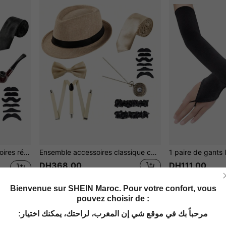
me de soirée d'Halloween, cosplay
Ensemble accessoires classique chapeau fedora vintage des années 1920 pour hommes. Ensemble costume de Gatsby le Magnifique. Ensemble accessoires pour Halloween, fête à thème années 1920, soirée, bal des finissants
DH368.00
DH111.00
Bienvenue sur SHEIN Maroc. Pour votre confort, vous
1
1 pages au total
pouvez choisir de :
مرحباً بك في موقع شي إن المغرب، لراحتك، يمكنك اختيار:
Vous Aimerez Aussi