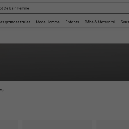
lot De Bain Femme
and down arrow keys to navigate search Dernière recherche and Rechercher et Tr
s grandes tailles
Mode Homme
Enfants
Bébé & Maternité
Sous
es