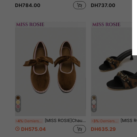
DH784.00
DH737.00
6
5
[MISS ROSIE]Chaussures Mary Jane plates élégantes et à la mode pour femmes, bout rond, mignonnes avec une seule bride, confortables et souples, sans fatigue, tressées, blocs de couleurs, nouveau style printemps/été, chaussures de mariée, d'été, best-seller, vacances en plein air, étiquette professionnelle, rentrée scolaire, Mary Jane sport, chaussures de mariage sur une île, chaussures de navette, style millénaire Y2K, style de célébrité Internet, rehausse la taille pour les petites tailles, vintage français, options de couleurs multiples
[MISS ROSIE]Chaussures à talons hauts élégantes et à la mode pour femmes, gris, rose, marron, kaki, bleu, beige, maille imprimée satin bout rond bride unique boucle en métal mors de cheval talon
-4%
Derniers 2 jours
-3%
Derniers 3 jours
DH575.04
DH635.29