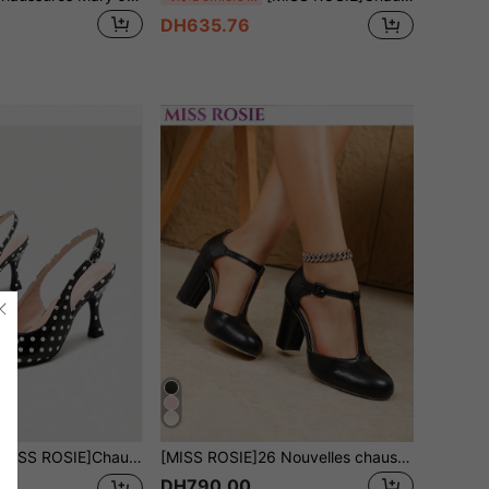
DH635.76
 talons hauts élégantes et à la mode pour femmes, sandales à talons aiguilles à bout pointu avec design de nœud patchwork de couleurs contrastées, style à enfiler, accent de boucle métallique exquis, convient pour l'étiquette professionnelle, le port quotidien au travail, les mariages, les fêtes, le nouveau style d'été, les chaussures de printemps, les chaussures de mariée, des chaussures magnifiques à offrir, semelle intérieure épaisse et rembourrée pour le confort, cadeau pour la fête des mères, noir, vert, violet, marron, bleu, kaki, beige champagne, couleurs classiques à choisir
[MISS ROSIE]26 Nouvelles chaussures pour femmes printemps/été élégantes à la mode à bride en T, bride unique, bride croisée, bout rond, tige basse, talon épais, décoration nœud, talon ultra haut, chaussures Mary Jane à boucle faciles à porter, convenant pour fête/mariage/Noël/trajet professionnel/noir, abricot, beige, rouge, bordeaux, violet, vert, bleu, or, talons hauts/chaussures confortables pour femmes/étiquette professionnelle/vacances en plein air/étudiantes, velours, cuir premium, diamant
DH790.00