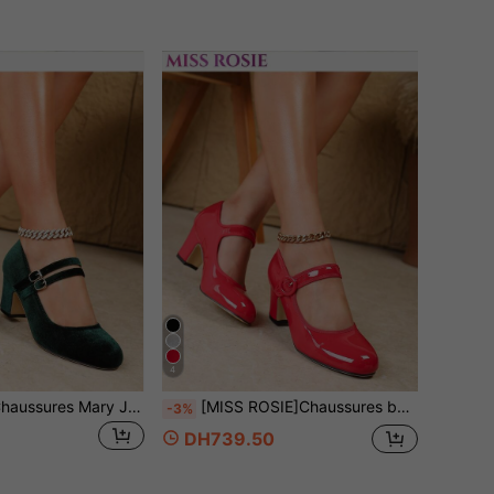
4
[MISS ROSIE] Chaussures Mary Jane élégantes et à la mode pour femmes, talons hauts, bout rond en velours, talon épais, confortables et souples, sans fatigue, chaussures rouges, violettes, bleues et vertes, nouveau style printemps-été, chaussures de mariée, d'été à succès, sorties, vacances, étiquette professionnelle, rentrée scolaire, Mary Jane sport, chaussures de mariage sur l'île, chaussures de trajet, style Y2K millénaire, style célébrité Internet, rehausse la taille pour les petites tailles, vintage français, velours premium
[MISS ROSIE]Chaussures babies élégantes et classiques pour femmes à bout rond peu profond avec talon épais et boucle à sangle unique, faciles à porter, convenant pour fête/bal/mariage/Noël/trajet bureau/toutes saisons/vacances/étiquette d'affaires/Halloween/talons hauts abricot/été/chaussures confortables pour femmes/chaussures formelles pour femmes/chaussures blanches/chaussures de ballet
-3%
DH739.50