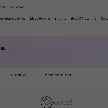
and down arrow keys to navigate search Dernière recherche and Rechercher et Tr
s grandes tailles
Mode Homme
Enfants
Bébé & Maternité
Sous
.85
Promos
Commentaires