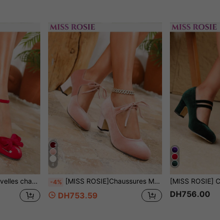
4
llent grand, les pieds étroits/fins peuvent avoir besoin de commander une demi-pointure de moins ou de vérifier le tableau des tailles pour la longueur du pied avant l'achat)
[MISS ROSIE]Chaussures Mary Jane à talons hauts élégantes et à la mode pour femmes, bout rond, empeigne basse, talon épais, bride, ajourées, à lacets, rose, jaune, rouge, convient pour fête/mariage/Noël/trajet bureau/printemps automne/talons hauts/chaussures confortables pour femmes/étiquette professionnelle/vacances/chaussures formelles pour femmes
-4%
DH756.00
DH753.59