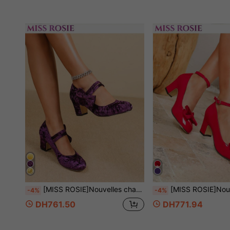
[MISS ROSIE]Nouvelles chaussures pour femmes printemps/automne élégantes et à la mode, à bride en T, bout rond, coupe basse, talon épais, Babies, talons hauts, blanc/abricot, chaussures formelles, chaussures d'étiquette professionnelle, travail/bureau/trajet professionnel (Note : les chaussures taillent grand, les pieds étroits/fins peuvent avoir besoin de commander une demi-pointure de moins ou de vérifier le tableau des tailles pour la longueur du pied avant l'achat)
[MISS ROSIE]Nouvelles chaussures pour femmes printemps/automne, élégantes et à la mode, à bride en T, bout rond, coupe basse, talon épais, Babies à talons hauts, blanc/abricot, chaussures formelles, chaussures d'étiquette professionnelle, travail/bureau/trajet professionnel (Remarque : les chaussures tai
-4%
-4%
DH761.50
DH771.94