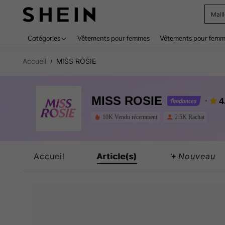
Sac
Use up 
Catégories
Vêtements pour femmes
Vêtements pour femme
Accueil
MISS ROSIE
/
MISS ROSIE
4
10K Vendu récemment
2.5K Rachat
Accueil
Article(s)
Nouveau