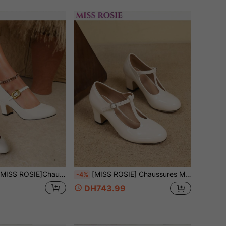
IE]Chaussures Mary Jane Élégantes à la Mode Bout Rond Talon Épais Bride Basse Boucle Talon Haut Beige Marron Noir Convient pour Fête/Mariage/Noël/Trajet Bureau/Toutes Saisons/Vacances/Étiquette Affaires/Talons Hauts d'Été
[MISS ROSIE] Chaussures Mary Jane élégantes pour femmes avec décoration de boucle ronde, bout rond, empeigne basse, talon épais et haut, fermeture à boucle facile à porter, convient pour fête/mariage/Noël/trajet professionnel/printemps & automne/talons hauts noirs/chaussures confortables pour femmes/étiquette d'affaires/vacances/chaussures formelles pour femmes
-4%
DH743.99