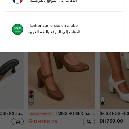
الذهاب إلى الموقع بالفرنسية
Entrer sur le site en arabe
الذهاب إلى الموقع باللغة العربية
9
 aiguille verre à vin, sandales à talons hauts ouvertes à enfiler, été plage bord de mer vacances fête piscine voyage île mariage demoiselle d'honneur rendez-vous shopping remise des diplômes bal de promo voyage, sandales à talons hauts style Mori frais
[MISS ROSIE]Chaussures Mary Jane élégantes et à la mode pour femmes, bout rond, tige basse, talon épais et haut, avec boucle, faciles à porter, convenant pour les fêtes/mariages/Noël/trajets professionnels/printemps & automne/talons hauts blancs/chaussures confortables pour femmes/étiquette professionnelle/vacances/chaussures formelles pour femmes
-4%
Derniers 2 jours
DH759.00
DH768.75