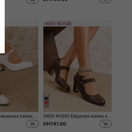
6
[MISS ROSIE]Chaussures babies à talons blocs avec découpes et sangles pour femmes, bout rond, boucle, cuir synthétique brillant, semelle antidérapante rembourrée, style vintage Y2K rétro pour mariage et bureau
[MISS ROSIE] Élégantes babies à bride en T et talons blocs, chaussures rétro Y2K souples et confortables pour mariage et bureau, escarpins rehaussants pour vacances & école,
DH741.00