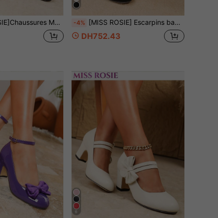
sse, décoration nœud, suède, talons hauts, fermeture à crochet et boucle, faciles à porter, convenant pour fête/mariage/Noël/trajet bureau/automne hiver
[MISS ROSIE] Escarpins babies à talons blocs avec découpes et sangles pour femmes, bout rond, boucle, similicuir brillant, semelle antidérapante rembourrée, style vintage Y2K rétro pour mariage et bureau
-4%
9
DH752.43
6