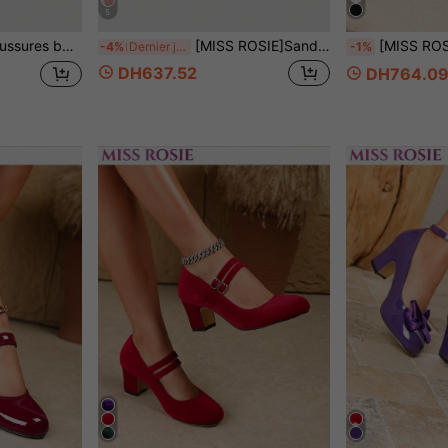
5
mariage sur une île, chaussures de navette, style Y2K millénaire, style influenceur internet, rehaussantes pour les petites tailles, vintage français, plusieurs couleurs disponibles
[MISS ROSIE]Sandales à talons hauts élégantes et à la mode pour femmes, imprimé gris rose marron kaki bleu beige, maille satinée, bout rond, bride unique, boucle en métal en forme de mors de cheval, talon aiguille en forme de verre à vin, mules à talons hauts à enfiler avec bout ouvert, chaussures d'été pour la plage, les vacances en bord de mer, les fêtes à la piscine, les voyages sur les îles, les mariages, les demoiselles d'honneur, les rendez-vous, le shopping, la remise des diplômes, le bal de promo, les voyages, style Mori frais
[MISS ROSIE]Chaussures Mary Jane élégantes et à la mode, bout rond, talon épais, empeigne ba
-4%
Dernier jour
-1%
DH637.52
DH764.0