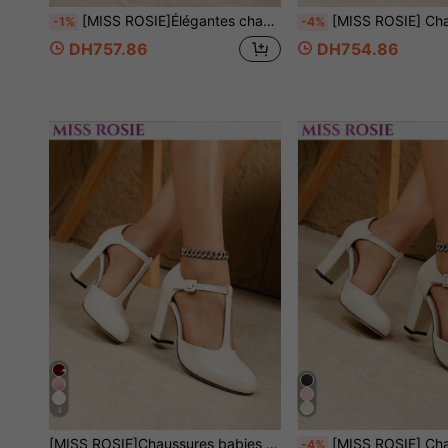
[MISS ROSIE]Élégantes chaussures babies à bride en T et talons blocs, chaussures rétro Y2K douces et confortables pour mariage et bureau, escarpins rehaussants pour vacances & école,
[MISS ROSIE] Chaussures Mary Jane à talons hauts élégantes et à la mode pour femmes, bride en T, nœud, double bride, bout rond, empeigne basse, talon épais, confortables, souples, non fatigantes, style nouveau printemps-été, chaussures de mariée, chaussures d'été à succès, vacances, étiquette d'affaires, rentrée scolaire, sp
-1%
-4%
DH757.86
DH754.86
4
[MISS ROSIE]Chaussures babies à bride en T avec talon épais, chaussures rétro Y2K douces et confortables, beige, noir et rouge, chaussures vintage pour mariage, bureau et vacances
[MISS ROSIE] Chaussures Mary Jane élégantes et à la mode pour femmes, à talons hauts, à bride en T, bout rond, empiècement bas, talon épais, confortables, souples et non fatigantes, rose, beige, noir, nouveau style printemps-été, chaussures de mariée, d'été, flash, vacances, étiquette professionnelle, rentré
-4%