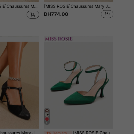
ter, convient pour fête/mariage/Noël/trajet de bureau/printemps & automne/talons hauts noirs/chaussures confortables pour femmes/étiquette d'affaires/vacances/chaussures formelles pour femmes printemps & été/chaussures de mariée/chaussures assorties à la robe moulante Y2K
[MISS ROSIE]Chaussures Mary Jane à talons hauts élégantes et à la mode pour femmes, avec bride en T, nœud, double bride, bout rond, empeigne basse, talon épais, confortables, souples, sans fatigue, nouvelles chaussures de mariée pour le printemps et l'été, chaussures d'été à succès, vacances, étiquette d'affaires, rentrée scolaire, sports, Mary Jane, chaussures de mariage sur une île, chaussures de trajet, style Y2K du millénaire, style de célébrité Internet, petite taille, rehaussant la hauteur, style vintage français, super talons hauts
DH774.00
4
5
[MISS ROSIE] Chaussures Mary Jane élégantes pour femmes avec boucle ronde décorative, bout rond, tige basse, talon épais et haut, fermeture à boucle facile à porter, convient pour fête/mariage/Noël/trajet bureau/printemps & automne/talons hauts noirs/chaussures confortables pour femmes/étiquette d'affaires/vacances/chaussures formelles pour femmes printemps & été/chaussures de mariée/chaussures assorties à robe moulante Y2K
[MISS ROSIE]Chaussures à talons hauts élégantes et à la mode pour femmes, sandales à bout pointu et talon aiguille, design patchwork de couleurs contrastées avec nœud, décoration de boucle métallique exquise, convient pour l'étiquette des affaires, le lieu de travail, le port quotidien, le mariage, la fête, le bal, les chaussures d'été et de printemps, les chaussures de mariée, un beau cadeau, semelle intérieure épaisse et rembourrée, cadeau confortable pour la fête des mères, couleurs classiques noir, vert, violet, marron, bleu, kaki, champagne, beige, à choisir librement
-1%
Derniers 3 jours