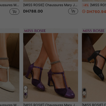
ort, Mary Jane, chaussures de mariage sur une île, chaussures de navette, style Y2K millénaire, style célébrité Internet, petite taille, augmentant la hauteur, vintage français, super talons hauts
[MISS ROSIE] Chaussures Mary Jane élégantes et à la mode pour femmes, talons hauts, bride en T, double bride, bride simple, bout rond, empeigne basse, talon épais, confortables, souples, non fatigantes, rouge, blanc, violet, noir, chaussures de printemps et d'été, nouvelles chaussures de mariée, chaussures d'été à forte demande, vacances, étiquette d'affaires, rentrée scolaire, sports, Mary Jane, chaussures de mariage sur l'île, chaussures de trajet, style Y2K millénaire, style de célébrité Internet, petite taille, rehaussant la hauteur, vintage français
[MISS ROSIE]Chaussures Mary Jane élégantes pour femmes avec décoration de boucle ronde, bride, bout rond, talon épais et haut, fermeture à boucle facile à por
-4%
DH788.00
DH760.9
4
e scolaire, sport, Mary Jane, mariage sur une île, chaussures de trajet, style Y2K millénaire, style célébrité Internet, petite taille, rehaussantes, vintage français, talons ultra hauts
[MISS ROSIE] Chaussures Mary Jane élégantes et à la mode pour femmes, talons hauts, bride en T, nœud, double bride, bout rond, échancrure basse, talon épais, confortables, souples, sans fatigue, nouveau style printemps-été, chaussures de mariée, best-seller d'été, vacances, affaires, étiquette, rentrée scolaire, sport, Mary Jane, mariage sur une île, chaussures de navette, style Y2K millénaire, style célébrité Internet, petite taille, augmentant la hauteur, vintage français, super talons hauts