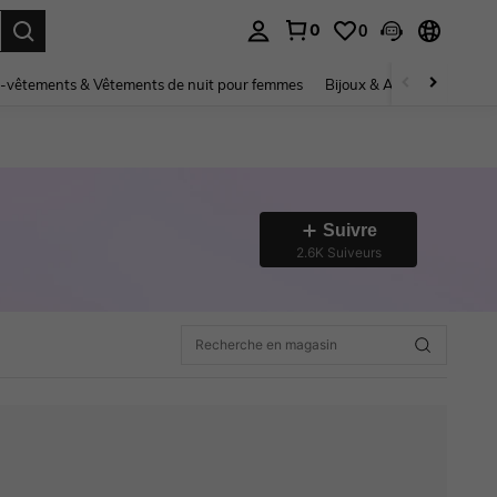
0
0
ouver. Press Enter to select.
-vêtements & Vêtements de nuit pour femmes
Bijoux & Accessoires pou
Suivre
2.6K Suiveurs