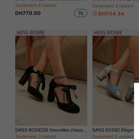
Seulement 4 restant
Seulement 3 restant
DH770.00
DH734.34
[MISS ROSIE]26 Nouvelles chaussures pour femmes printemps/été élégantes et à la mode à bride en T, bride simple, bride croisée, bout rond, empeigne basse, talon épais, décoration nœud, talon très haut, chaussures Mary Jane à boucle faciles à porter, convenant pour fête/mariage/Noël/trajet professionnel/noir, beige, ivoire, rouge, bordeaux, violet, vert, bleu, or, rose, talons hauts/chaussures confortables pour femmes/étiquette d'affaires/vacances en plein air/étudiantes en velours diamant
Seulement 3 restant
Seulement 5 restant