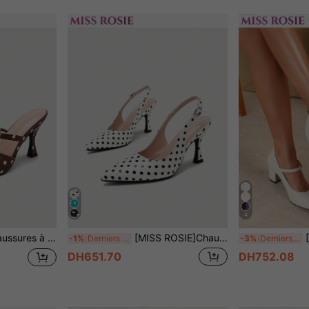
4
n cadeau précieux, de belles chaussures avec semelle intérieure épaisse et rembourrée, confortables, cadeau pour la fête des mères, couleurs classiques disponibles : noir, vert, violet, marron, bleu, kaki, champagne, beige
[MISS ROSIE]Chaussures à talons hauts élégantes et à la mode pour femmes, sandales à bout pointu et talon aiguille, design à blocs de couleurs avec nœud, à enfiler, décoration de boucle métallique exquise, convient pour les affaires, l'étiquette, le lieu de travail, le port quotidien, les mariages, les fêtes, les chaussures d'été et de printemps, les chaussures de mariée, cadeau, belles chaussures, semelle intérieure épaisse et rembourrée, confortable, cadeau pour la fête des mères, couleurs classiques noir, vert, violet, marron, bleu, kaki, champagne, beige, choix aléatoire
[MISS ROS
-1%
Derniers 3 jours
-3%
Derniers 3 jours
DH651.70
DH752.08