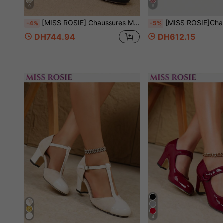
9
6
[MISS ROSIE] Chaussures Mary Jane élégantes et à la mode pour femmes, talons hauts, couleur unie en cuir PU, bout rond, empeigne basse, talon épais, confortables et douces, sans fatigue, rose, blanc, noir, abricot, bleu marine, nouveau style printemps-été, chaussures de mariée, d'été à succès, sorties, vacances, étiquette professionnelle, rentrée scolaire, Mary Jane sport, chaussures de mariage sur l'île, chaussures de trajet, style Y2K millénaire, style célébrité internet, rehausse la taille pour les petites, vintage français, velours premium
[MISS ROSIE]Chaussures babies plates élégantes et à la mode pour femmes, bout rond, mignonnes, confortables et souples, sans fatigue, tressées, blocs de couleurs, nouveau style printemps/été, chaussures de mariée, article phare de l'été, vacances en extérieur, étiquette professionnelle, rentrée scolaire, babies sport, chaussures de 
-4%
-5%
DH744.94
DH612.15
4