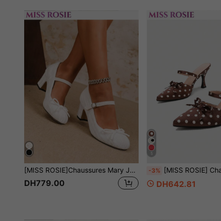
5
[MISS ROSIE]Chaussures Mary Jane Élégantes Mode Bout Rond Talon Épais Basse Encolure Décor Nœud Daim Talons Hauts Fermeture à Crochet et Boucle Faciles à Porter Convient pour Fête/Mariage/Noël/Trajet Professionnel/Automne et Hiver
[MISS ROSIE] Chaussures à talons hauts élégantes et à la mode pour femmes, sandales à bout pointu et talon aiguille, design blocs de couleurs avec nœud, à enfiler avec boucle métallique exquise, convenant pour l'étiquette professionnelle, le lieu de travail, le port quotidien, les mariages, les fêtes, les chaussures d'été et de printemps, les chaussures de mariée, u
-3%
DH779.00
DH642.81