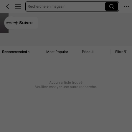
Recherche en magasin
LIANGYAN
Suivre
5.00
Article(s)
Commentaires
Recommended
Most Popular
Price
Filtre
Aucun article trouvé
Veuillez essayer une autre recherche.