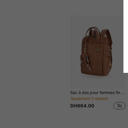
Sac à dos pour femmes fin et petit pour les voyages - Sac à dos léger et fin pour le travail, les affaires et les trajets quotidiens, convient aux ordinateurs portables jusqu'à 15,6 pouces, sac en cuir PU de designer élégant et à la mode, marron
Seulement 2 restant
DH964.00