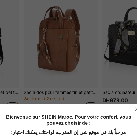
Sac à dos pour femmes fin et petit pour les voyages - Sac à dos léger et fin pour le travail, les affaires et les trajets quotidiens, convient aux ordinateurs portables jusqu'à 15,6 pouces, sac en cuir PU de designer à la mode et élégant, noir
Sac à dos pour femmes fin et petit pour les voyages - Sac à dos léger et fin pour le travail, les affaires et les trajets quotidiens, convient aux ordinateurs portables jusqu'à 15,6 pouces, sac en cuir PU de designer élégant et à la mode, marron
Seulement 2 restant
DH978.00
DH964.00
Bienvenue sur SHEIN Maroc. Pour votre confort, vous
pouvez choisir de :
1
1 pages au total
مرحباً بك في موقع شي إن المغرب، لراحتك، يمكنك اختيار: