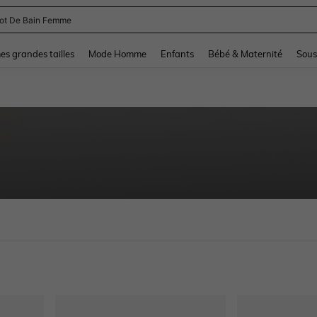
lot De Bain Femme
and down arrow keys to navigate search Dernière recherche and Rechercher et Tr
s grandes tailles
Mode Homme
Enfants
Bébé & Maternité
Sous