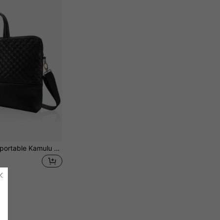
Sac à ordinateur portable Kamulu 15,6 pouces pour femmes, compatible avec Apple Air/Pro, HP et autres marques, sac à main compact et léger, housse d'ordinateur portable 13/14/15 pouces, essentiel pour les voyages d'affaires, les voyages et les trajets