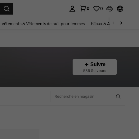
0
0
ouver. Press Enter to select.
-vêtements & Vêtements de nuit pour femmes
Bijoux & Accessoires pou
Suivre
535 Suiveurs