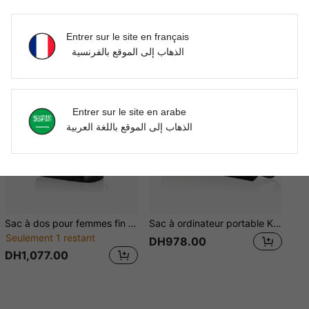
Vous Aimerez Aussi
Entrer sur le site en français
الذهاب إلى الموقع بالفرنسية
Entrer sur le site en arabe
الذهاب إلى الموقع باللغة العربية
Sac à dos pour femmes fin et petit pour les voyages - Sac à dos léger et fin pour le travail, les affaires et les trajets quotidiens, convient aux ordinateurs portables jusqu'à 15,6 pouces, sac en cuir PU de designer à la mode et élégant, noir
Sac à ordinateur portable Kamulu 15,6 pouces pour femmes, compatible avec Apple Air/Pro, HP et autres marques, sac à main compact et léger, housse d'ordinateur portable 13/14/15 pouces, essentiel pour les voyages d'affaires, les voyages et les trajets
Seulement 1 restant
DH978.00
DH1,077.00