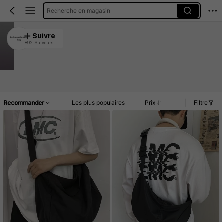
Recherche en magasin
Fashionable men's bag
Suivre
892 Suiveurs
4.83
2.8K Vendu récemment
886 Rachat
Article(s)
Commentaires
Recommander
Les plus populaires
Prix
Filtre