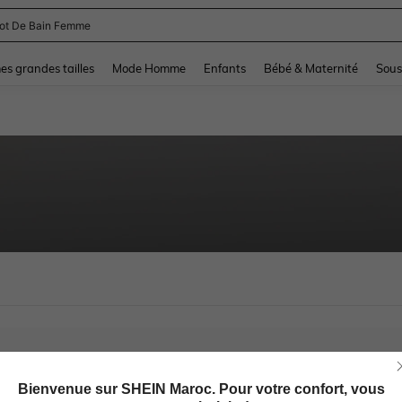
lot De Bain Femme
and down arrow keys to navigate search Dernière recherche and Rechercher et Tr
s grandes tailles
Mode Homme
Enfants
Bébé & Maternité
Sous
Bienvenue sur SHEIN Maroc. Pour votre confort, vous