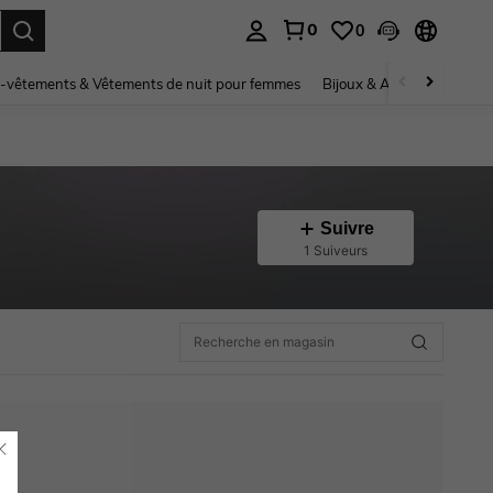
0
0
ouver. Press Enter to select.
-vêtements & Vêtements de nuit pour femmes
Bijoux & Accessoires pou
Suivre
1 Suiveurs