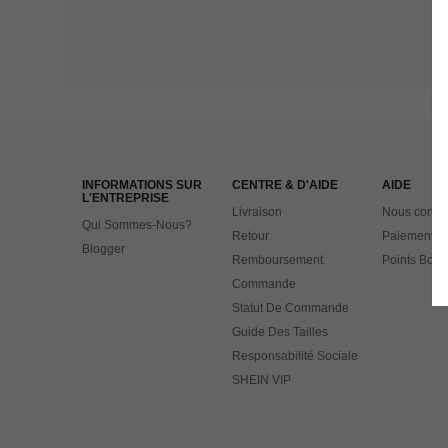
INFORMATIONS SUR
CENTRE & D'AIDE
AIDE
L'ENTREPRISE
Livraison
Nous contac
Qui Sommes-Nous?
Retour
Paiement
Blogger
Remboursement
Points Bonu
Commande
Statut De Commande
Guide Des Tailles
Responsabilité Sociale
SHEIN VIP