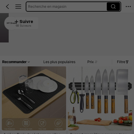
Recherche en magasin
MY Dream
Suivre
68 Suiveurs
4.92
628 Vendu récemment
264 Rachat
Article(s)
Commentaires
Recommander
Les plus populaires
Prix
Filtre