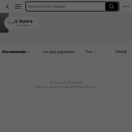
Recherche en magasin
SH Life Hack
Suivre
11 Suiveurs
4.93
Article(s)
Commentaires
Recommander
Les plus populaires
Prix
Filtre
Aucun article trouvé
Veuillez essayer une autre recherche.