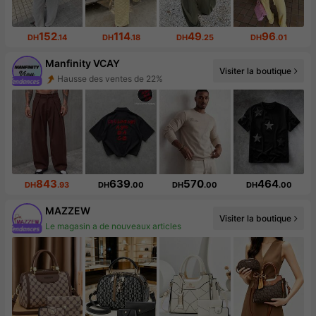
152
114
49
96
DH
.14
DH
.18
DH
.25
DH
.01
Manfinity VCAY
Hausse des ventes de 22%
Visiter la boutique
Augmentation du nombre d'abonnés : 45 %
843
639
570
464
DH
.93
DH
.00
DH
.00
DH
.00
MAZZEW
Visiter la boutique
Augmentation du nombre d'abonnés : 11 %