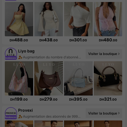
488
438
301
480
DH
.00
DH
.00
DH
.00
DH
.00
Liyo bag
Visiter la boutique
Augmentation du nombre d'abonnés : 390 %
199
279
395
321
DH
.00
DH
.00
DH
.00
DH
.00
Provexi
Visiter la boutique
Augmentation des abonnés de 999%+
Hausse des ventes de 137%