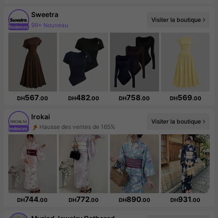
Sweetra
Visiter la boutique
99+ Nouveau
1.5M abonné(e)(s)
567
482
758
569
DH
.00
DH
.00
DH
.00
DH
.00
Irokai
Visiter la boutique
Augmentation du nombre d'abonnés : 292 %
744
772
890
931
DH
.00
DH
.00
DH
.00
DH
.00