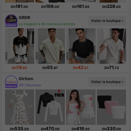
181
166
161
228
DH
.00
DH
.00
DH
.00
DH
.00
GRDR
Visiter la boutique
Le magasin a de nouveaux articles
173K abonné(e)(s)
74
55
42
71
DH
.63
DH
.87
DH
.07
DH
.73
Girlism
Visiter la boutique
Augmentation du nombre d'abonnés : 23 %
535
470
416
330
DH
.00
DH
.00
DH
.00
DH
.00