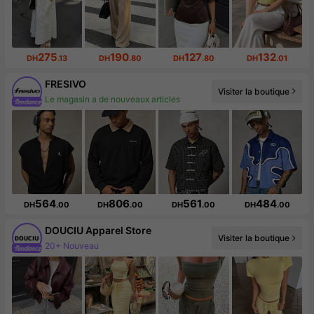
275
190
127
132
DH
.13
DH
.80
DH
.80
DH
.01
FRESIVO
Visiter la boutique
Le magasin a de nouveaux articles
564
806
561
484
DH
.00
DH
.00
DH
.00
DH
.00
DOUCIU Apparel Store
Visiter la boutique
20+ Nouveau