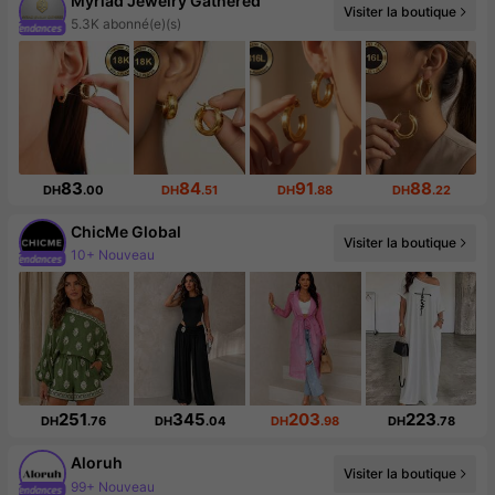
Myriad Jewelry Gathered
Visiter la boutique
5.3K abonné(e)(s)
83
84
91
88
DH
.00
DH
.51
DH
.88
DH
.22
ChicMe Global
Visiter la boutique
10+ Nouveau
Augmentation du nombre d'abonnés : 652 %
251
345
203
223
DH
.76
DH
.04
DH
.98
DH
.78
Aloruh
Visiter la boutique
99+ Nouveau
2.6M abonné(e)(s)