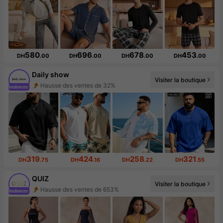
580
696
678
453
DH
.00
DH
.00
DH
.00
DH
.00
Daily show
Visiter la boutique
Augmentation du nombre d'abonnés : 416 %
319
424
258
321
DH
.75
DH
.16
DH
.22
DH
.55
QUIZ
Visiter la boutique
Augmentation du nombre d'abonnés : 675 %