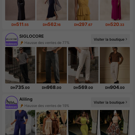
511
562
297
520
DH
.55
DH
.16
DH
.67
DH
.33
SIGLOCORE
Visiter la boutique
Hausse des ventes de 77%
Augmentation du nombre d'abonnés : 902 %
735
968
569
904
DH
.00
DH
.00
DH
.00
DH
.00
Aliling
Visiter la boutique
48K abonné(e)(s)