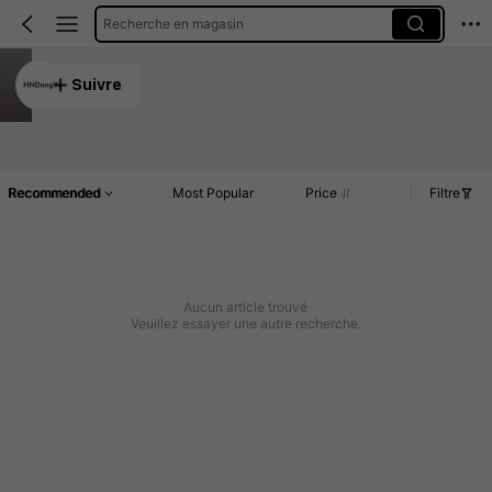
Recherche en magasin
HNDongYu
Suivre
5.00
Article(s)
Commentaires
Recommended
Most Popular
Price
Filtre
Aucun article trouvé
Veuillez essayer une autre recherche.