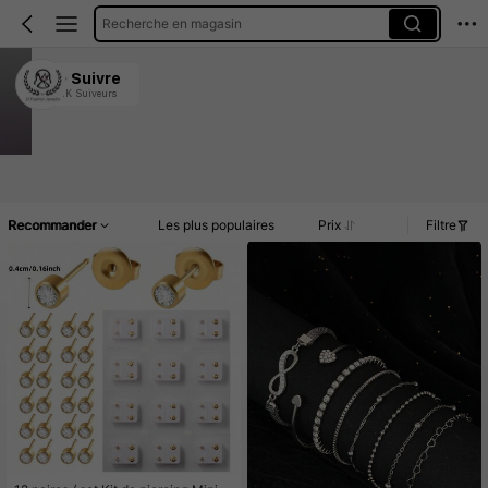
Recherche en magasin
66JY Fashion Jewelry
Suivre
1.1K Suiveurs
4.91
25K Vendu récemment
5K Rachat
Article(s)
Commentaires
Recommander
Les plus populaires
Prix
Filtre