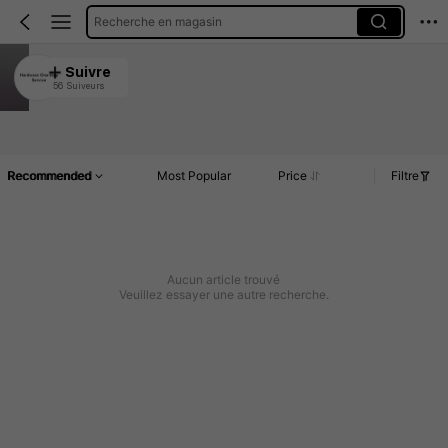
Recherche en magasin
Hardware One-Stop Service
Suivre
56 Suiveurs
4.91
Accueil
Article(s)
Commentaires
Recommended
Most Popular
Price
Filtre
Aucun article trouvé
Veuillez essayer une autre recherche.