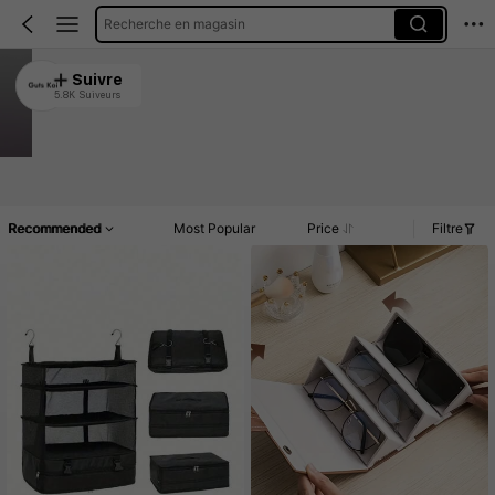
Recherche en magasin
Guts Koi
Suivre
5.8K Suiveurs
4.88
Clients très fidèles
Créé il y a 1 an
89K Vendu récemment
Article(s)
Commentaires
Recommended
Most Popular
Price
Filtre