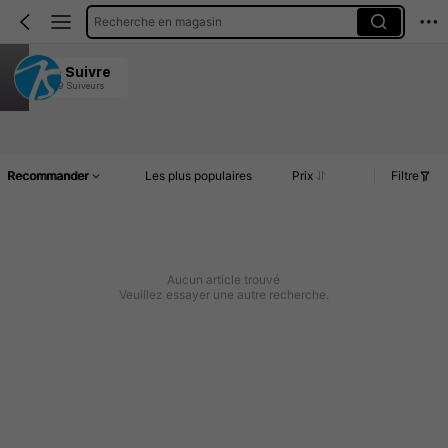
Recherche en magasin
kaisiton
Suivre
19 Suiveurs
4.77
Article(s)
Commentaires
Recommander
Les plus populaires
Prix
Filtre
Aucun article trouvé
Veuillez essayer une autre recherche.