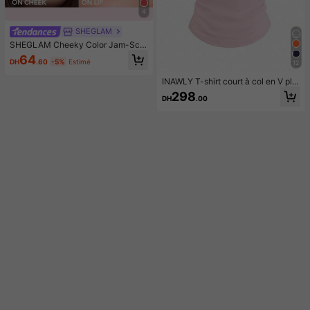
4
SHEGLAM
SHEGLAM Cheeky Color Jam-Scar
let Sunset Rouge Marque De Beaut
64
DH
.60
-5%
Estimé
12
é CosméTique Maquillage Pour Fe
mmes Et Filles
INAWLY T-shirt court à col en V plis
sé avec imprimé nœud pour femme
298
DH
.00
s