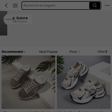
Recherche en magasin
WZ KUANGCHAO
Suivre
358 Suiveurs
4.96
109 Rachat
Accueil
Article(s)
Commentaires
Recommended
Most Popular
Price
Filtre