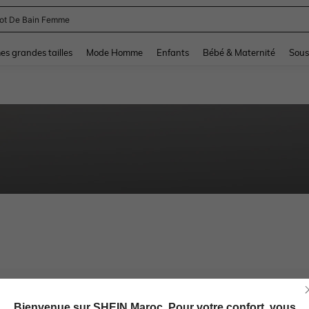
lot De Bain Femme
and down arrow keys to navigate search Dernière recherche and Rechercher et Tr
s grandes tailles
Mode Homme
Enfants
Bébé & Maternité
Sous
Bienvenue sur SHEIN Maroc. Pour votre confort, vous