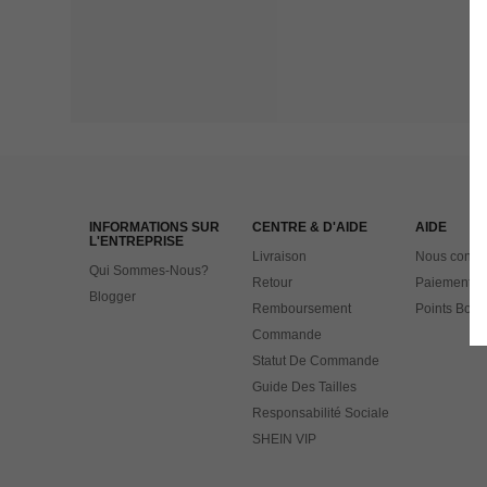
INFORMATIONS SUR
CENTRE & D'AIDE
AIDE
L'ENTREPRISE
Livraison
Nous contac
Qui Sommes-Nous?
Retour
Paiement
Blogger
Remboursement
Points Bonu
Commande
Statut De Commande
Guide Des Tailles
Responsabilité Sociale
SHEIN VIP