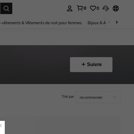
0
0
ouver. Press Enter to select.
-vêtements & Vêtements de nuit pour femmes
Bijoux & Accessoires pou
Suivre
Trié par