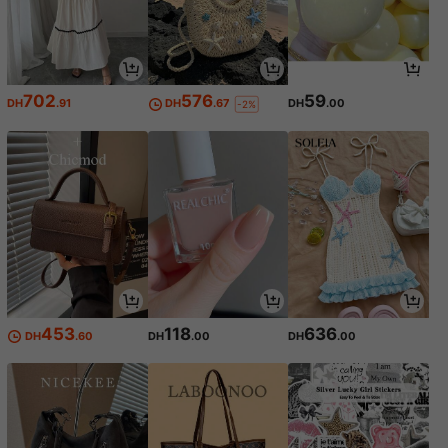
702
576
59
DH
.91
DH
.67
DH
.00
-2%
453
118
636
DH
.60
DH
.00
DH
.00