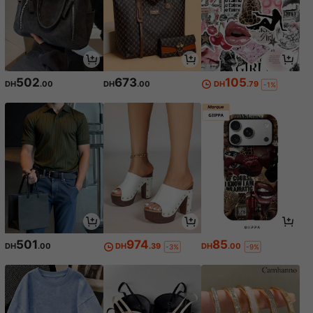
502
673
105
DH
.00
DH
.00
DH
.79
-1%
501
974
85
DH
.00
DH
.39
DH
.00
-3%
-9%