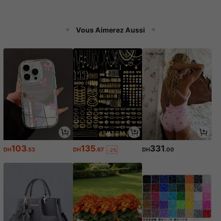
Vous Aimerez Aussi
103
135
331
DH
.53
DH
.67
DH
.00
-2%