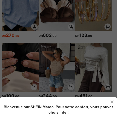
270
602
123
DH
.25
DH
.00
DH
.00
100
244
451
DH
.00
DH
.00
DH
.00
Bienvenue sur SHEIN Maroc. Pour votre confort, vous pouvez
choisir de :