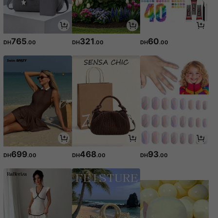
765
321
60
DH
.00
DH
.00
DH
.00
699
468
93
DH
.00
DH
.00
DH
.00