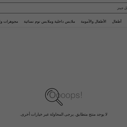
Spaide
Use up and down arrow keys to البحث الأخير and البحث والعثور. Press Enter to select.
أطفال
الأطفال والأمومة
ملابس داخلية وملابس نوم نسائية
مجوهرات وإ
لا يوجد منتج متطابق. يرجى المحاولة عبر خيارات أخرى.