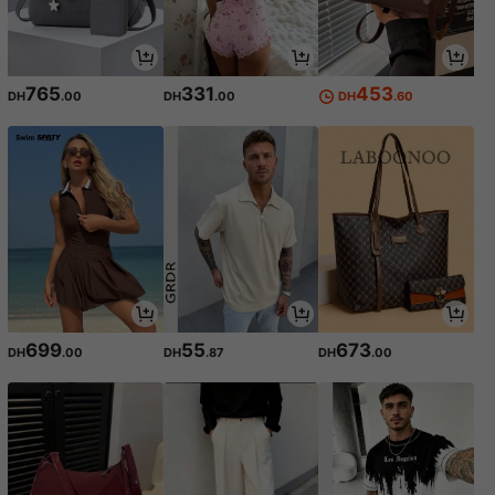
765
331
453
DH
.00
DH
.00
DH
.60
699
55
673
DH
.00
DH
.87
DH
.00