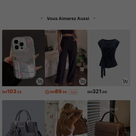
Vous Aimerez Aussi
103
89
321
DH
.53
DH
.50
DH
.00
-50%