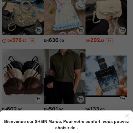
576
636
292
DH
.67
DH
.00
DH
.13
-2%
-1%
602
501
133
DH
.00
DH
.00
DH
.00
Bienvenue sur SHEIN Maroc. Pour votre confort, vous pouvez
choisir de :