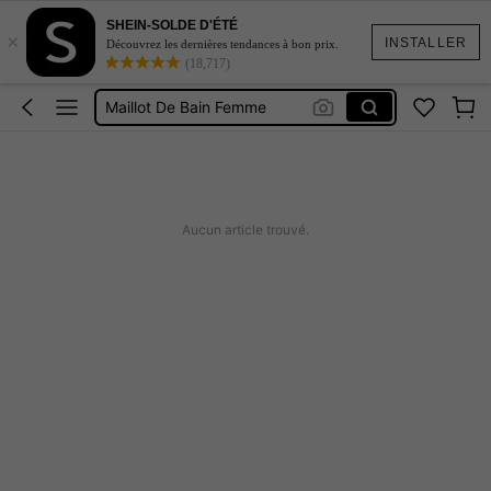
SHEIN-SOLDE D'ÉTÉ
×
Robe Femme été
INSTALLER
Découvrez les dernières tendances à bon prix.
(18,717)
Coque De Telephone Iphone 15
Maillot De Bain Femme
Squishy
Burkini Femme Hijab
Robe Femme été
Aucun article trouvé.
Coque De Telephone Iphone 15