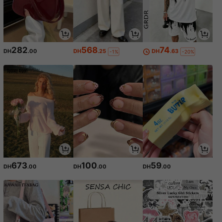
282
568
74
DH
.00
DH
.25
DH
.63
-1%
-20%
673
100
59
DH
.00
DH
.00
DH
.00