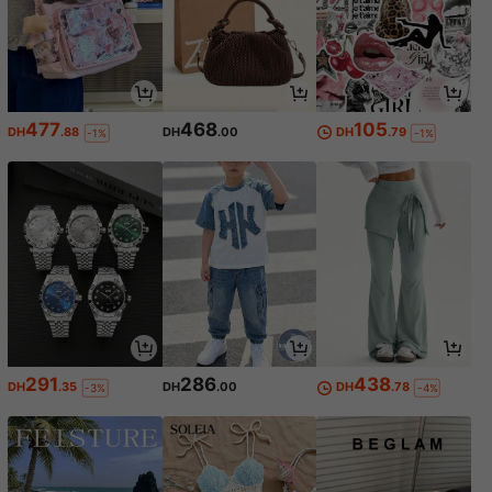
477
468
105
DH
.88
DH
.00
DH
.79
-1%
-1%
291
286
438
DH
.35
DH
.00
DH
.78
-3%
-4%