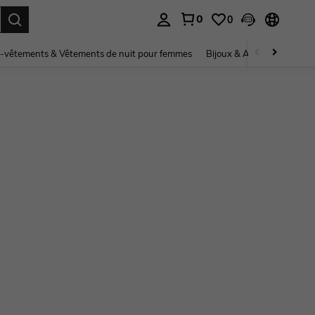
0
0
ouver. Press Enter to select.
-vêtements & Vêtements de nuit pour femmes
Bijoux & Accessoires pou