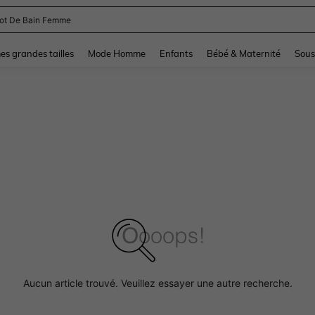
lot De Bain Femme
and down arrow keys to navigate search Dernière recherche and Rechercher et Tr
s grandes tailles
Mode Homme
Enfants
Bébé & Maternité
Sous
Aucun article trouvé. Veuillez essayer une autre recherche.