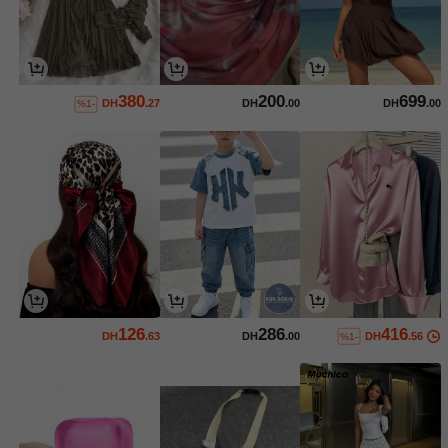
380
200
699
DH
.27
DH
.00
DH
.00
%1-
126
286
416
DH
.63
DH
.00
DH
.56
%1-