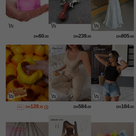
60
239
805
DH
.00
DH
.00
DH
.00
129
584
184
DH
.35
DH
.00
DH
.00
%1-