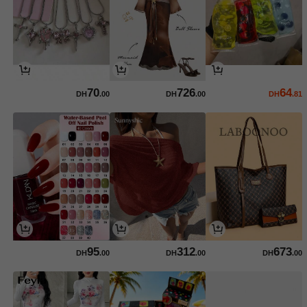
70
726
64
DH
.00
DH
.00
DH
.81
95
312
673
DH
.00
DH
.00
DH
.00