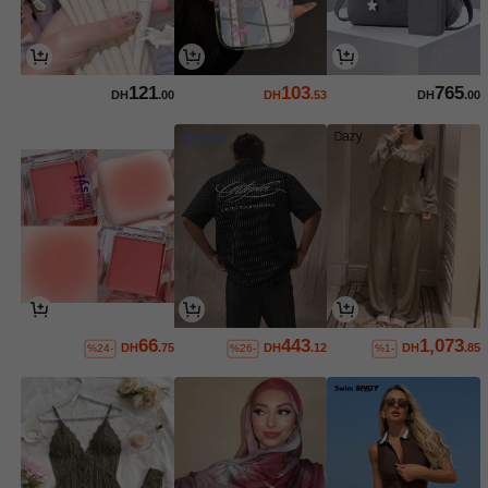
121
103
765
DH
.00
DH
.53
DH
.00
66
443
1,073
DH
.75
DH
.12
DH
.85
%24-
%26-
%1-