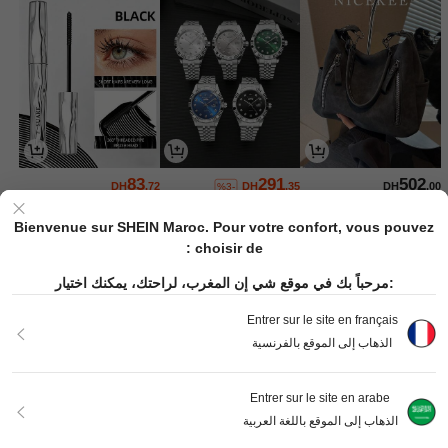
83
291
502
DH
.72
DH
.35
DH
.00
%3-
Bienvenue sur SHEIN Maroc. Pour votre confort, vous pouvez
choisir de :
مرحباً بك في موقع شي إن المغرب، لراحتك، يمكنك اختيار:
Entrer sur le site en français
الذهاب إلى الموقع بالفرنسية
Entrer sur le site en arabe
523
453
474
DH
.00
DH
.60
DH
.41
%1-
الذهاب إلى الموقع باللغة العربية