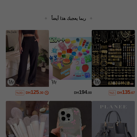
ربما يعجبك هذا أيضاً
125
194
135
DH
.30
DH
.00
DH
.67
%30-
%2-