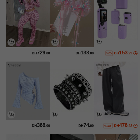
729
133
153
DH
.00
DH
.00
DH
.29
%2-
368
74
476
DH
.00
DH
.00
DH
.42
%40-