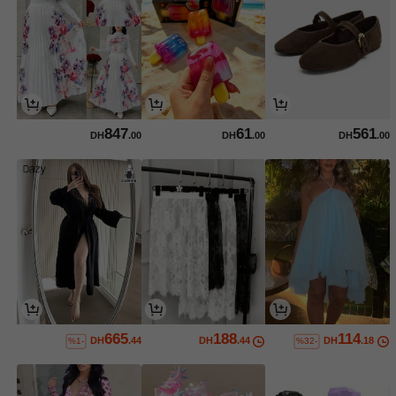
847
61
561
DH
.00
DH
.00
DH
.00
665
188
114
DH
.44
DH
.44
DH
.18
%1-
%32-