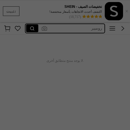
تخفيضات الصيف - SHEIN
×
joymelo
تثبيت
اكتشف أحدث الاتجاهات بأسعار منخفضة!
(18,717)
cozy pixies
رومبير
dazy
فستان كرز
joymelo
.لا يوجد منتج متطابق أخرى
cozy pixies