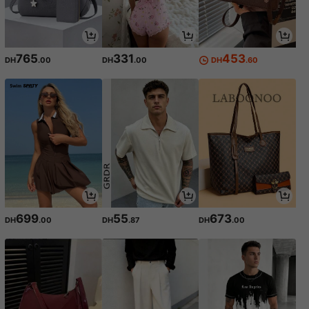
765
331
453
DH
.00
DH
.00
DH
.60
699
55
673
DH
.00
DH
.87
DH
.00