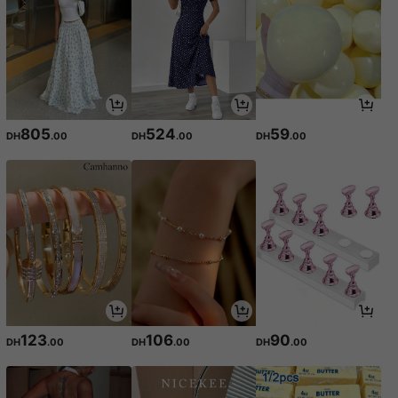
805
524
59
DH
.00
DH
.00
DH
.00
123
106
90
DH
.00
DH
.00
DH
.00