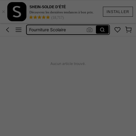
Back To School
SHEIN-SOLDE D'ÉTÉ
×
Trousse à Crayon
INSTALLER
Découvrez les dernières tendances à bon prix.
(18,717)
School
Fourniture Scolaire
Stylo
Back To School
Trousse à Crayon
Aucun article trouvé.