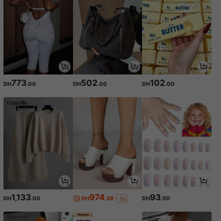
773
502
102
DH
.00
DH
.00
DH
.00
1,133
974
93
DH
.00
DH
.39
DH
.00
-3%