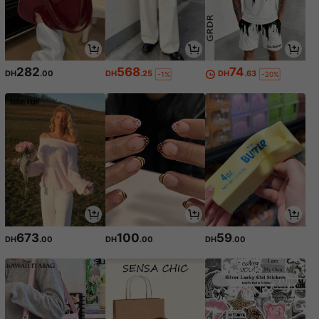
282
568
74
DH
.00
DH
.25
DH
.63
-1%
-20%
673
100
59
DH
.00
DH
.00
DH
.00