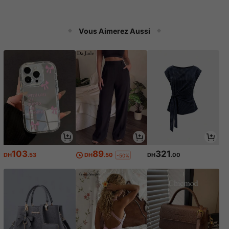
Vous Aimerez Aussi
103
89
321
DH
.53
DH
.50
DH
.00
-50%