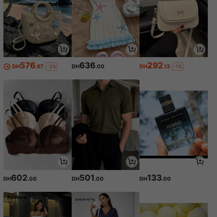
576
636
292
DH
.67
DH
.00
DH
.13
-2%
-1%
602
501
133
DH
.00
DH
.00
DH
.00