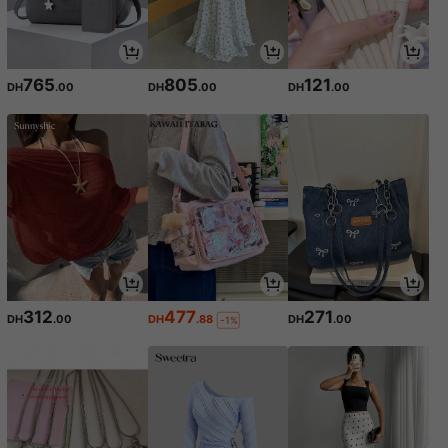
765
805
121
DH
.00
DH
.00
DH
.00
312
477
271
DH
.00
DH
.88
DH
.00
-1%