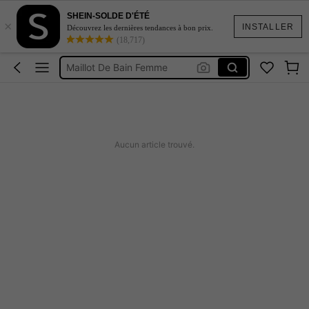
SHEIN-SOLDE D'ÉTÉ
×
Robe Femme été
INSTALLER
Découvrez les dernières tendances à bon prix.
(18,717)
Coque De Telephone Iphone 15
Maillot De Bain Femme
Squishy
Burkini Femme Hijab
Robe Femme été
Aucun article trouvé.
Coque De Telephone Iphone 15