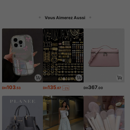
Vous Aimerez Aussi
103
135
367
DH
.53
DH
.67
DH
.00
-2%