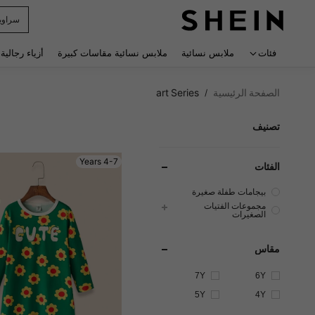
r Man
 navigate search
فئات
ملابس نسائية
ملابس نسائية مقاسات كبيرة
أزياء رجالية
الصفحة الرئيسية
art Series
/
تصنيف
4-7 Years
الفئات
بيجامات طفلة صغيرة
مجموعات الفتيات
الصغيرات
مقاس
7Y
6Y
5Y
4Y