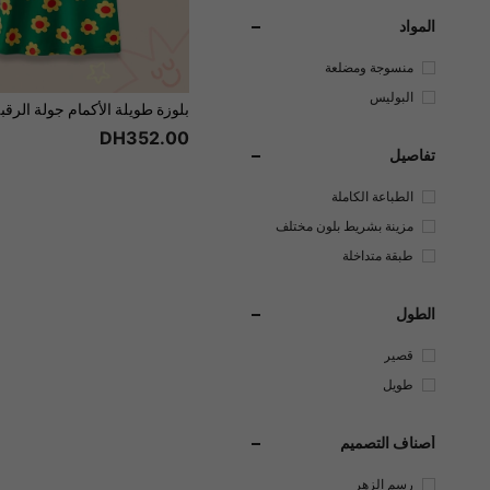
المواد
منسوجة ومضلعة
البوليس
تر
DH352.00
تفاصيل
الطباعة الكاملة
مزينة بشريط بلون مختلف
طبقة متداخلة
الطول
قصير
طويل
أصناف التصميم
رسم الزهر