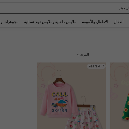
Spaide
Use up and down arrow keys to البحث الأخير and البحث والعثور. Press Enter to select.
أطفال
الأطفال والأمومة
ملابس داخلية وملابس نوم نسائية
مجوهرات وإ
المزيد
4-7 Years