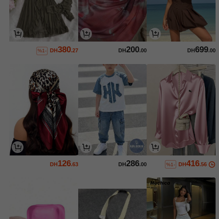
380
200
699
DH
.27
DH
.00
DH
.00
%1-
126
286
416
DH
.63
DH
.00
DH
.56
%1-