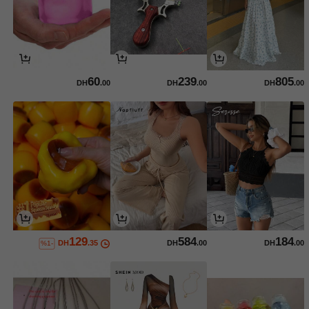
60
239
805
DH
.00
DH
.00
DH
.00
129
584
184
DH
.35
DH
.00
DH
.00
%1-