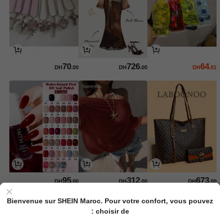
70
726
64
DH
.00
DH
.00
DH
.81
95
312
673
DH
.00
DH
.00
DH
.00
Bienvenue sur SHEIN Maroc. Pour votre confort, vous pouvez
choisir de :