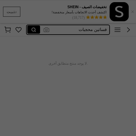
تخفيضات الصيف - SHEIN
×
ملابس سباحة للنساء5xl
تثبيت
اكتشف أحدث الاتجاهات بأسعار منخفضة!
(18,717)
ملابس داخليه للنساء مثيره 🥵🥵
فساتين محجبات
فساتين طويلة و أكمام طويلة
فساتين طويلة محتشمة
ملابس سباحة للنساء5xl
.لا يوجد منتج متطابق أخرى
ملابس داخليه للنساء مثيره 🥵🥵