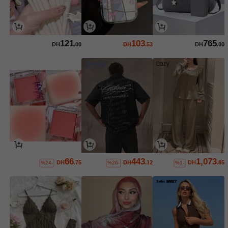
121
103
765
DH
.00
DH
.53
DH
.00
66
443
1,073
DH
.75
DH
.12
DH
.85
%24-
%26-
%1-