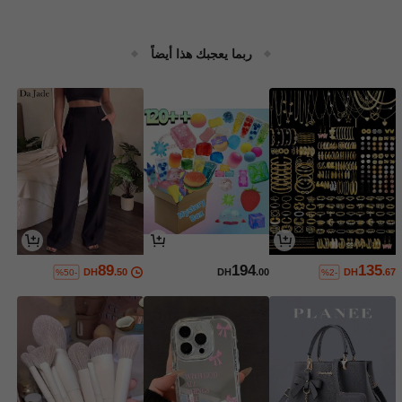
ربما يعجبك هذا أيضاً
89
194
135
DH
.50
DH
.00
DH
.67
%50-
%2-