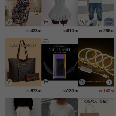
423
810
286
DH
.00
DH
.00
DH
.00
673
130
143
DH
.00
DH
.00
DH
.34