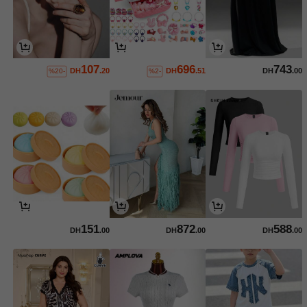
107
696
743
DH
.20
DH
.51
DH
.00
%20-
%2-
151
872
588
DH
.00
DH
.00
DH
.00