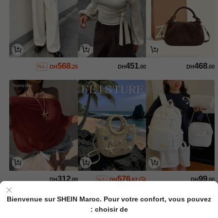
568
451
468
DH
.25
DH
.00
DH
.00
%1-
312
576
99
DH
.00
DH
.67
DH
.00
%2-
Bienvenue sur SHEIN Maroc. Pour votre confort, vous pouvez
choisir de :