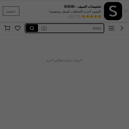
تخفيضات الصيف - SHEIN
×
maija
تثبيت
اكتشف أحدث الاتجاهات بأسعار منخفضة!
(18,717)
motf
dazy
anewsta
kpytomoa
maija
.لا يوجد منتج متطابق أخرى
motf