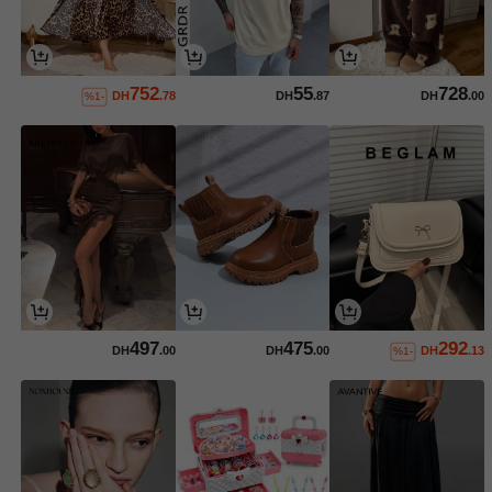
752
55
728
DH
.78
DH
.87
DH
.00
%1-
497
475
292
DH
.00
DH
.00
DH
.13
%1-