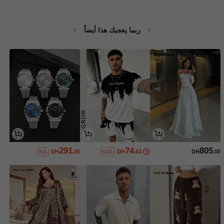
ربما يعجبك هذا أيضاً
291
74
805
DH
.35
DH
.63
DH
.00
%3-
%20-