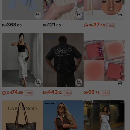
368
121
27
DH
.00
DH
.00
DH
.00
-10%
74
443
66
DH
.59
DH
.12
DH
.75
-60%
-26%
-24%