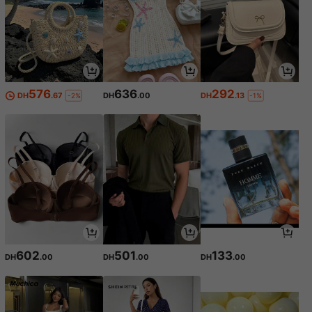
576
636
292
DH
.67
DH
.00
DH
.13
-2%
-1%
602
501
133
DH
.00
DH
.00
DH
.00