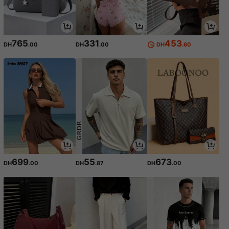
765
331
453
DH
.00
DH
.00
DH
.60
699
55
673
DH
.00
DH
.87
DH
.00