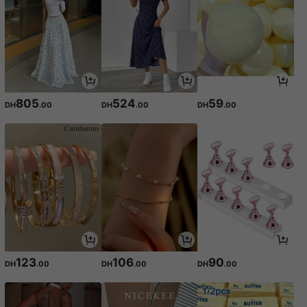
805
524
59
DH
.00
DH
.00
DH
.00
123
106
90
DH
.00
DH
.00
DH
.00