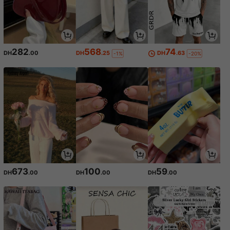
282
568
74
DH
.00
DH
.25
DH
.63
-1%
-20%
673
100
59
DH
.00
DH
.00
DH
.00