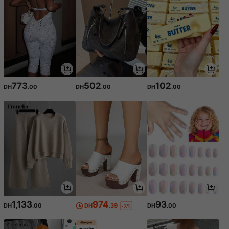
773
502
102
DH
.00
DH
.00
DH
.00
1,133
974
93
DH
.00
DH
.39
DH
.00
-3%