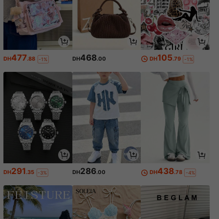
477
468
105
DH
.88
DH
.00
DH
.79
-1%
-1%
291
286
438
DH
.35
DH
.00
DH
.78
-3%
-4%