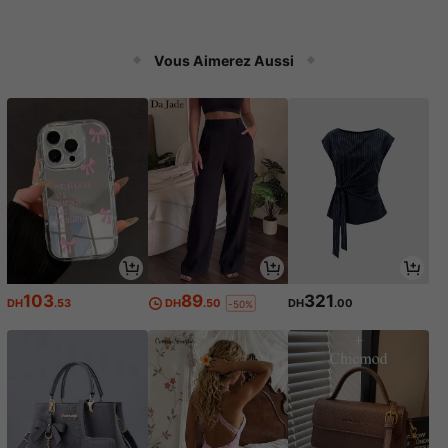
Vous Aimerez Aussi
103
89
321
DH
.53
DH
.50
DH
.00
-50%