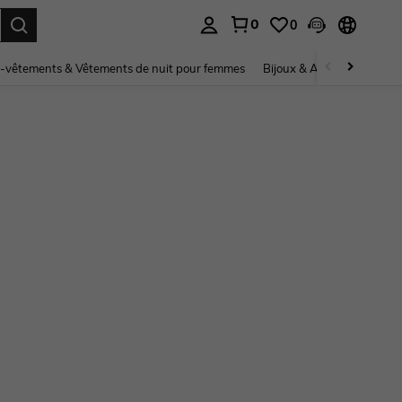
0
0
ouver. Press Enter to select.
-vêtements & Vêtements de nuit pour femmes
Bijoux & Accessoires pou