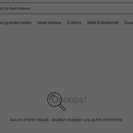
lot De Bain Femme
and down arrow keys to navigate search Dernière recherche and Rechercher et Tr
s grandes tailles
Mode Homme
Enfants
Bébé & Maternité
Sous
Aucun article trouvé. Veuillez essayer une autre recherche.