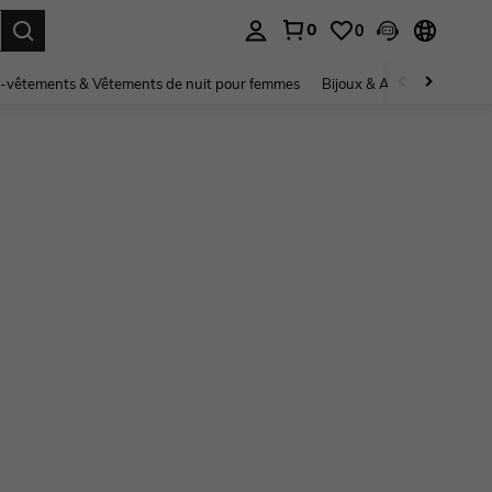
0
0
ouver. Press Enter to select.
-vêtements & Vêtements de nuit pour femmes
Bijoux & Accessoires pou