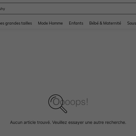
shy
and down arrow keys to navigate search Dernière recherche and Rechercher et Tr
s grandes tailles
Mode Homme
Enfants
Bébé & Maternité
Sous
Aucun article trouvé. Veuillez essayer une autre recherche.